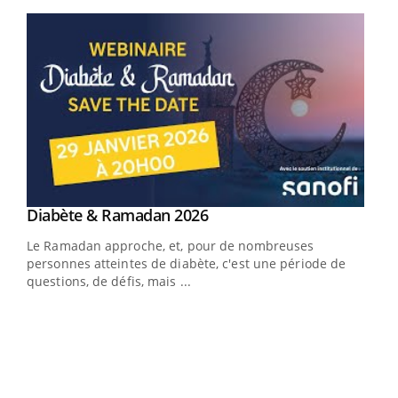
Youtube
Youtube
Diabète & Ramadan 2026
Youtube
Le Ramadan approche, et, pour de nombreuses
personnes atteintes de diabète, c'est une période de
questions, de défis, mais ...
Un « jumeau numérique » pour faciliter l’accès
COU
Youtube
You
Youtube
à la médecine préventive
Coup