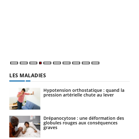
Dia
You
Le 
pers
ques
LES MALADIES
Hypotension orthostatique : quand la
pression artérielle chute au lever
Drépanocytose : une déformation des
globules rouges aux conséquences
graves