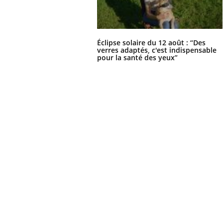
Éclipse solaire du 12 août : “Des
Ecz
You
verres adaptés, c'est indispensable
exp
pour la santé des yeux”
Il y
d'au
ques
mont