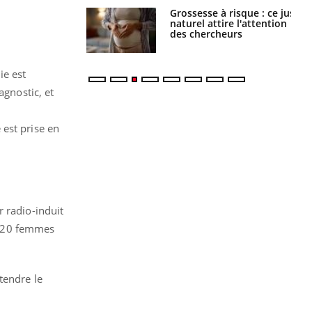
 éviter une otite
Grossesse à risque : ce jus
 les vacances ?
naturel attire l'attention
des chercheurs
ie est
agnostic, et
 est prise en
r radio-induit
 à 20 femmes
tendre le