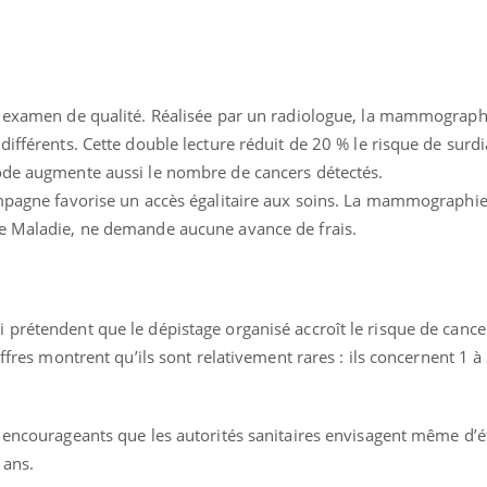
Mon enfant est-il trop
Comment
sensible ou simplement
pendant
très empathique ?
n examen de qualité. Réalisée par un radiologue, la mammograph
ifférents. Cette double lecture réduit de 20 % le risque de surdi
ode augmente aussi le nombre de cancers détectés.
ampagne favorise un accès égalitaire aux soins. La mammographie
ce Maladie, ne demande aucune avance de frais.
prétendent que le dépistage organisé accroît le risque de cance
iffres montrent qu’ils sont relativement rares : ils concernent 1
i encourageants que les autorités sanitaires envisagent même d’é
 ans.