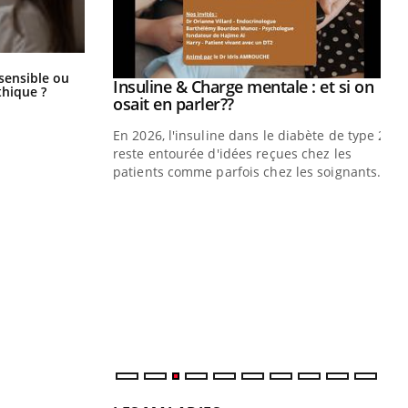
Bébés, jeunes enfants : quelle
 sensible ou
prendre pour
Insuline & Charge mentale : et si on
Youtube
trousse à pharmacie pour les
hique ?
Youtube
vacances ?
osait en parler??
illard mental ou
En 2026, l'insuline dans le diabète de type 2
ptômes de la
reste entourée d'idées reçues chez les
ples ce qui la rend
patients comme parfois chez les soignants.
Ec
You
pré
L'é
ryt
sol
sont