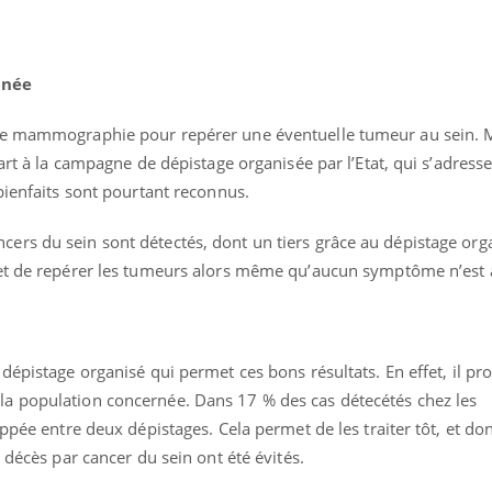
nnée
ne mammographie pour repérer une éventuelle tumeur au sein. M
art à la campagne de dépistage organisée par l’Etat, qui s’adress
bienfaits sont pourtant reconnus.
rs du sein sont détectés, dont un tiers grâce au dépistage orga
met de repérer les tumeurs alors même qu’aucun symptôme n’est
Éclipse solaire du 12 août
Bébés, j
: “Des verres adaptés,
quelle t
c'est indispensable pour
pharmac
la santé des yeux”
vacance
dépistage organisé qui permet ces bons résultats. En effet, il p
a population concernée. Dans 17 % des cas détecétés chez les
Les troubles du sommeil
Syndrom
oppée entre deux dépistages. Cela permet de les traiter tôt, et d
modifient votre cerveau !
quels so
exercice
 décès par cancer du sein ont été évités.