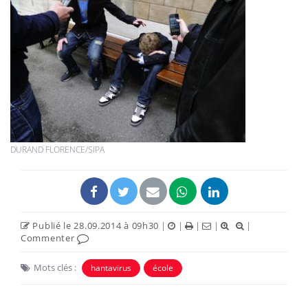
DURAND FLORENCE/SIPA
Publié le 28.09.2014 à 09h30
|
|
|
|
|
Commenter
Mots clés :
hantavirus
école