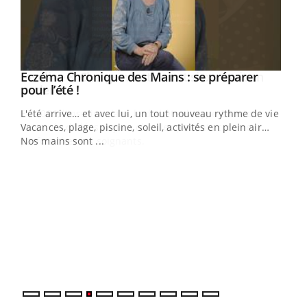
Eczéma Chronique des Mains : se préparer
Youtube
Youtube
pour l’été !
L'été arrive… et avec lui, un tout nouveau rythme de vie !
Vacances, plage, piscine, soleil, activités en plein air…
Nos mains sont ...
Dia
You
Le 
pers
ques