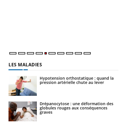
Un 
You
à l
Un é
mati
numé
LES MALADIES
Hypotension orthostatique : quand la
pression artérielle chute au lever
Drépanocytose : une déformation des
globules rouges aux conséquences
graves