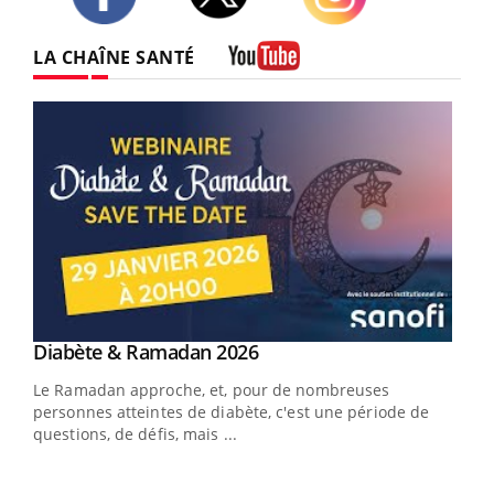
Twitter
Facebook
Instagram
LA CHAÎNE SANTÉ
Youtube
Youtube
Diabète & Ramadan 2026
Youtube
Le Ramadan approche, et, pour de nombreuses
vie !
personnes atteintes de diabète, c'est une période de
…
questions, de défis, mais ...