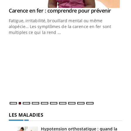
Youtube
a
Carence en fer : comprendre pour prévenir
Youtube
Fatigue, irritabilité, brouillard mental ou même
s non
alopécie… Les symptômes de la carence en fer sont
multiples ce qui la rend ...
Ins
You
par
En 2
ento
parf
LES MALADIES
Hypotension orthostatique : quand la