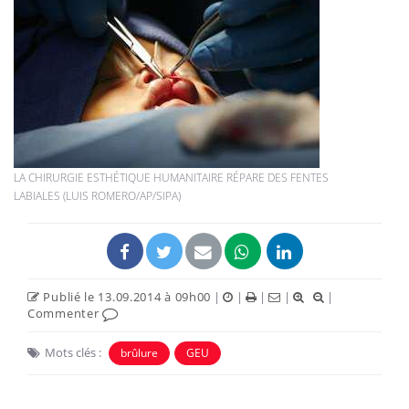
LA CHIRURGIE ESTHÉTIQUE HUMANITAIRE RÉPARE DES FENTES
LABIALES (LUIS ROMERO/AP/SIPA)
Publié le 13.09.2014 à 09h00
|
|
|
|
|
Commenter
Mots clés :
brûlure
GEU