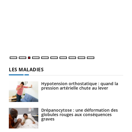
Ecz
You
pour
L'ét
Vaca
Nos 
LES MALADIES
Hypotension orthostatique : quand la
pression artérielle chute au lever
Drépanocytose : une déformation des
globules rouges aux conséquences
graves