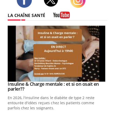
Twitter
Facebook
Instagram
LA CHAÎNE SANTÉ
Youtube
Youtube
Insuline & Charge mentale : et si on osait en
Youtube
Youtube
parler??
En 2026, l'insuline dans le diabète de type 2 reste
entourée d'idées reçues chez les patients comme
parfois chez les soignants.