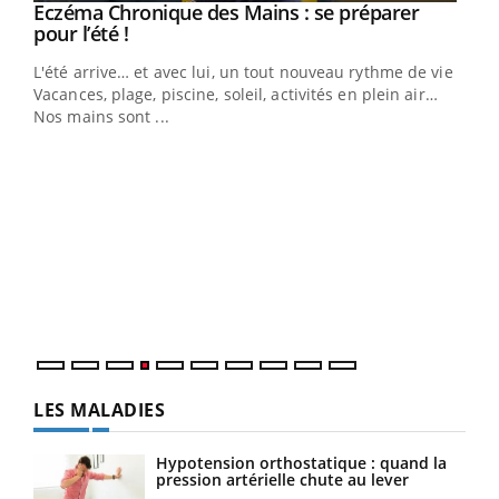
Eczéma Chronique des Mains : se préparer
Youtube
Youtube
pour l’été !
L'été arrive… et avec lui, un tout nouveau rythme de vie !
Vacances, plage, piscine, soleil, activités en plein air…
Nos mains sont ...
Dia
You
Le 
pers
ques
LES MALADIES
Hypotension orthostatique : quand la
pression artérielle chute au lever