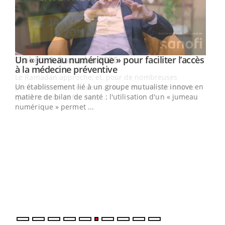
Un « jumeau numérique » pour faciliter l’accès
Youtube
Youtube
à la médecine préventive
Un établissement lié à un groupe mutualiste innove en
e
matière de bilan de santé : l'utilisation d'un « jumeau
numérique » permet ...
COU
You
Coup
vous
épis