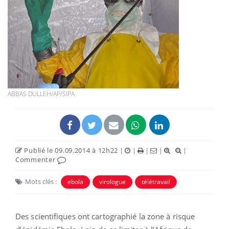
ABBAS DULLEH/AP/SIPA
Publié le 09.09.2014 à 12h22
|
|
|
|
|
Commenter
Mots clés :
ebola
virologue
télétravail
Des scientifiques ont cartographié la zone à risque