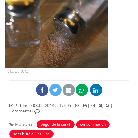
FRITZ GERARD
Publié le 03.09.2014 à 17h05
|
|
|
|
|
Commenter
Mots clés :
Ségur de la santé
consommation
sensibilité à l'insuline