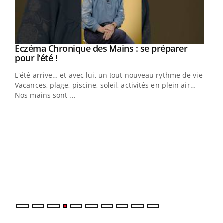
Eczéma Chronique des Mains : se préparer
Youtube
Youtube
pour l’été !
L'été arrive… et avec lui, un tout nouveau rythme de vie !
Vacances, plage, piscine, soleil, activités en plein air…
Nos mains sont ...
Dia
You
Le 
pers
ques