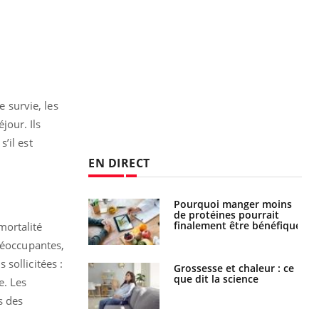
e survie, les
jour. Ils
’il est
EN DIRECT
i votre ventre
Pourquoi manger moins
il les premiers
de protéines pourrait
 vos vacances ?
finalement être bénéfique
mortalité
réoccupantes,
sollicitées :
haleurs :
Grossesse et chaleur : ce
i le risque de
que dit la science
e. Les
rimpe-t-il ?
s des