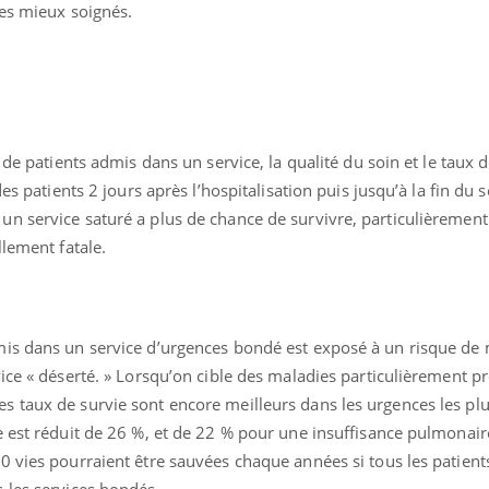
les mieux soignés.
 de patients admis dans un service, la qualité du soin et le taux d
es patients 2 jours après l’hospitalisation puis jusqu’à la fin du sé
 service saturé a plus de chance de survivre, particulièrement s
llement fatale.
Cytomégalovirus : ce qui
Pourquo
change dans la prise en
gâche-t-
charge des femmes
jours de
is dans un service d’urgences bondé est exposé à un risque de 
enceintes
ice « déserté. » Lorsqu’on cible des maladies particulièrement p
taux de survie sont encore meilleurs dans les urgences les plus 
La sieste empêche-t-elle
Fortes c
de dormir la nuit ?
pourquo
e est réduit de 26 %, et de 22 % pour une insuffisance pulmonair
noyade g
0 vies pourraient être sauvées chaque années si tous les patient
 les services bondés.