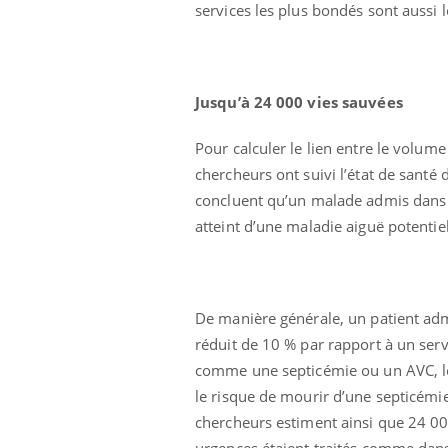
services les plus bondés sont aussi 
Jusqu’à 24 000 vies sauvées
Pour calculer le lien entre le volume
chercheurs ont suivi l’état de santé d
concluent qu’un malade admis dans un
atteint d’une maladie aiguë potentie
De manière générale, un patient adm
réduit de 10 % par rapport à un serv
comme une septicémie ou un AVC, les 
le risque de mourir d’une septicémi
chercheurs estiment ainsi que 24 00
urgences étaient traités comme dans