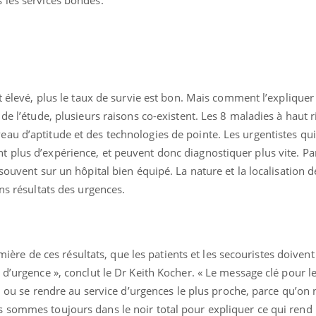
VIH : la fin du comprimé
Le Viagr
tous les jours se profile-t-
freiner 
elle enfin ?
cancer ?
st élevé, plus le taux de survie est bon. Mais comment l’explique
de l’étude, plusieurs raisons co-existent. Les 8 maladies à haut 
au d’aptitude et des technologies de pointe. Les urgentistes qui
plus d’expérience, et peuvent donc diagnostiquer plus vite. Par 
souvent sur un hôpital bien équipé. La nature et la localisation de
ns résultats des urgences.
lumière de ces résultats, que les patients et les secouristes doiven
 d’urgence », conclut le Dr Keith Kocher. « Le message clé pour le
15 ou se rendre au service d’urgences le plus proche, parce qu’on 
 sommes toujours dans le noir total pour expliquer ce qui rend 