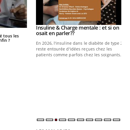
prendre pour
Insuline & Charge mentale : et si on
Youtube
Youtube
osait en parler??
Pourquoi votre ventre gâche-t-il les
é tous les
premiers jours de vos vacances ?
nfin ?
illard mental ou
En 2026, l'insuline dans le diabète de type 2
ptômes de la
reste entourée d'idées reçues chez les
ples ce qui la rend
patients comme parfois chez les soignants.
Ec
You
pré
L'é
ryt
sol
sont