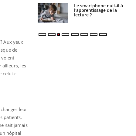
a pourrait-il
Le smartphone nuit-il à
la propagation du
l'apprentissage de la
lecture ?
r ? Aux yeux
risque de
 voient
ailleurs, les
 celui-ci
t changer leur
s patients,
ne sait jamais
un hôpital