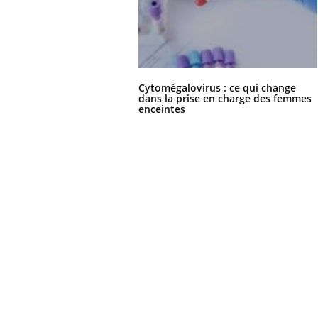
Ecz
You
exp
Cytomégalovirus : ce qui change
dans la prise en charge des femmes
Il y
enceintes
d'au
ques
mont