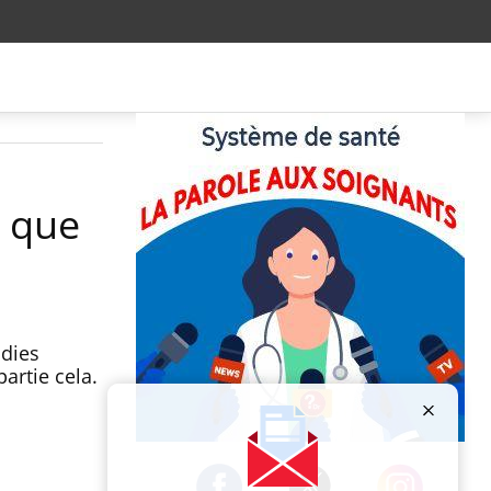
x que
adies
artie cela.
Publicité