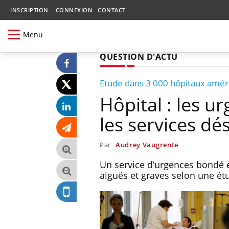
INSCRIPTION
CONNEXION
CONTACT
Menu
QUESTION D'ACTU
Etude dans 3 000 hôpitaux amér
Hôpital : les u
les services dé
Par
Audrey Vaugrente
Un service d’urgences bondé e
aiguës et graves selon une ét