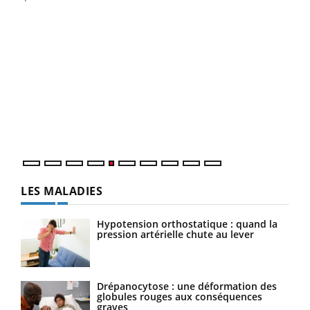
Un 
You
à l
Un é
mati
numé
LES MALADIES
Hypotension orthostatique : quand la
pression artérielle chute au lever
Drépanocytose : une déformation des
globules rouges aux conséquences
graves