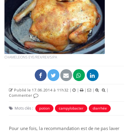
CHAMELEONS EYE/REX/REX/SIPA
Publié le 17.06.2014 à 11h32
|
|
|
|
|
Commenter
Mots clés :
potion
campylobacter
diarrhée
Pour une fois, la recommandation est de ne pas laver