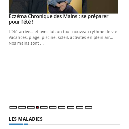
Eczéma Chronique des Mains : se préparer
Youtube
Youtube
pour l’été !
L'été arrive… et avec lui, un tout nouveau rythme de vie !
Vacances, plage, piscine, soleil, activités en plein air…
Nos mains sont ...
Dia
You
Le 
pers
ques
LES MALADIES