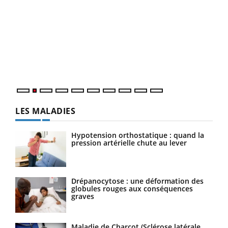
Ins
You
par
En 2
ento
parf
LES MALADIES
Hypotension orthostatique : quand la
pression artérielle chute au lever
Drépanocytose : une déformation des
globules rouges aux conséquences
graves
Maladie de Charcot (Sclérose latérale