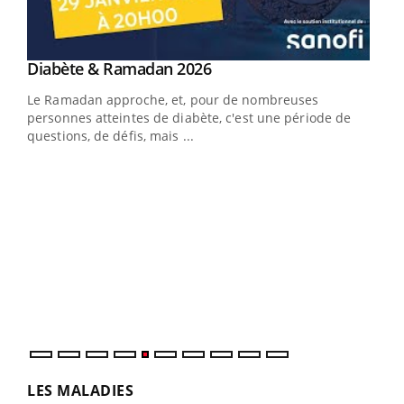
Youtube
Diabète & Ramadan 2026
Youtube
Le Ramadan approche, et, pour de nombreuses
vie !
personnes atteintes de diabète, c'est une période de
…
questions, de défis, mais ...
Un 
You
à l
Un é
mati
numé
LES MALADIES