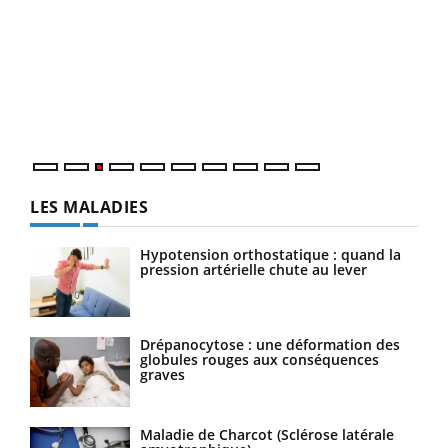
Ecz
You
pour
L'ét
Vaca
Nos 
LES MALADIES
Hypotension orthostatique : quand la
pression artérielle chute au lever
Drépanocytose : une déformation des
globules rouges aux conséquences
graves
Maladie de Charcot (Sclérose latérale