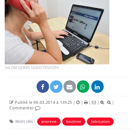
SALOM-GOMIS SEBASTIEN/SIPA
Publié le 06.03.2014 à 13h25
|
|
|
|
|
Commenter
Mots clés :
anorexie
boulimie
fabrication