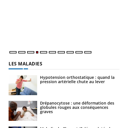
Dia
You
Le 
pers
ques
LES MALADIES
Hypotension orthostatique : quand la
pression artérielle chute au lever
Drépanocytose : une déformation des
globules rouges aux conséquences
graves