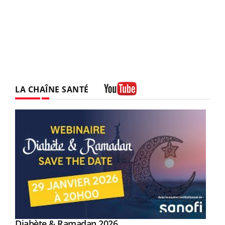
LA CHAÎNE SANTÉ
Youtube
Youtube
Diabète & Ramadan 2026
Youtube