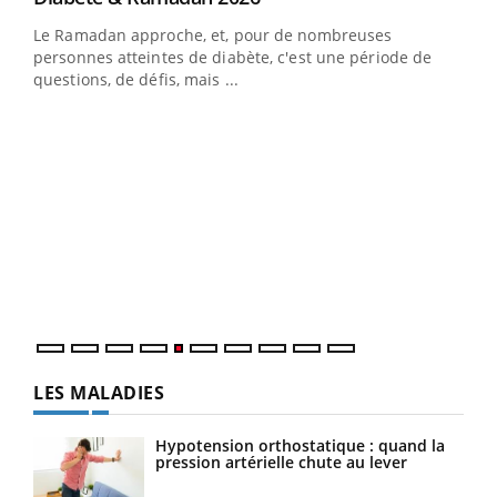
Le Ramadan approche, et, pour de nombreuses
vie !
personnes atteintes de diabète, c'est une période de
…
questions, de défis, mais ...
Un 
You
à l
Un é
mati
numé
LES MALADIES
Hypotension orthostatique : quand la
pression artérielle chute au lever