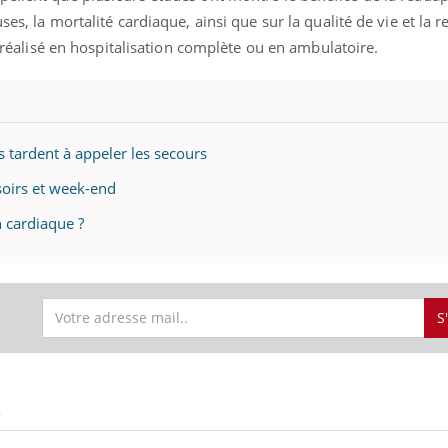
es, la mortalité cardiaque, ainsi que sur la qualité de vie et la r
it réalisé en hospitalisation complète ou en ambulatoire.
« jumeau numérique » pour
COUP DE FOOD sur le
tube
Youtube
iliter l’accès à la médecine
Youtube
Coup de food sur le diabèt
ventive
nouveau rendez-vous culi
ts tardent à appeler les secours
établissement lié à un groupe
bouscule les idées reçues
 soirs et week-end
ualiste innove en matière de bilan de
épisode, une ...
é : l'utilisation d'un « jumeau
n cardiaque ?
érique » permet ...
S
S