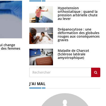
Hypotension
orthostatique : quand la
pression artérielle chute
au lever
Drépanocytose : une
déformation des globules
rouges aux conséquences
graves
La sieste empêche-t-elle de dormir
ui change
la nuit ?
ge des femmes
Maladie de Charcot
(Sclérose latérale
amyotrophique)
J'AI MAL