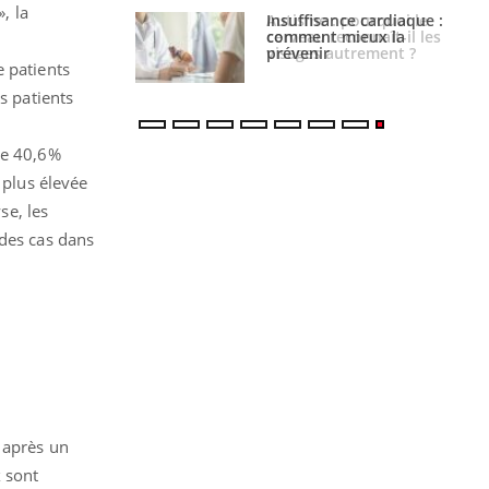
, la
ance cardiaque :
Autisme : pourquoi le
 mieux la
cerveau reconnaît-il les
r
visages autrement ?
e patients
s patients
de 40,6%
 plus élevée
se, les
 des cas dans
 après un
x sont