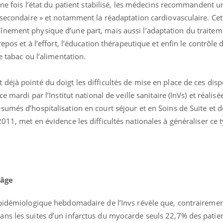
 une fois l’état du patient stabilisé, les médecins recommandent 
 secondaire » et notamment la réadaptation cardiovasculaire. Cet
nement physique d’une part, mais aussi l’adaptation du traitem
epos et à l’effort, l’éducation thérapeutique et enfin le contrôle 
e tabac ou l’alimentation.
éjà pointé du doigt les difficultés de mise en place de ces disp
e mardi par l’Institut national de veille sanitaire (InVs) et réalisé
umés d’hospitalisation en court séjour et en Soins de Suite et d
11, met en évidence les difficultés nationales à généraliser ce 
Comment gérer le
Cerveau 
sommeil des enfants en
"madele
vacances ?
enfin ex
lâge
Bilan prévention : ce que
Intoléra
les kinés pourront
nouvell
bientôt faire
recomma
épidémiologique hebdomadaire de l’Invs révèle que, contraireme
HAS
ns les suites d’un infarctus du myocarde seuls 22,7% des patie