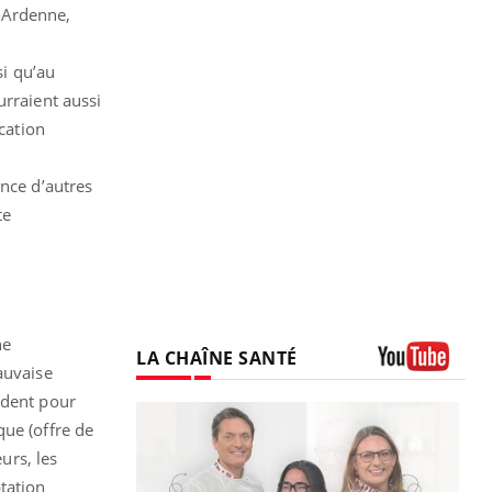
-Ardenne,
si qu’au
urraient aussi
ucation
ence d’autres
te
ne
LA CHAÎNE SANTÉ
auvaise
Youtube
ident pour
que (offre de
urs, les
tation