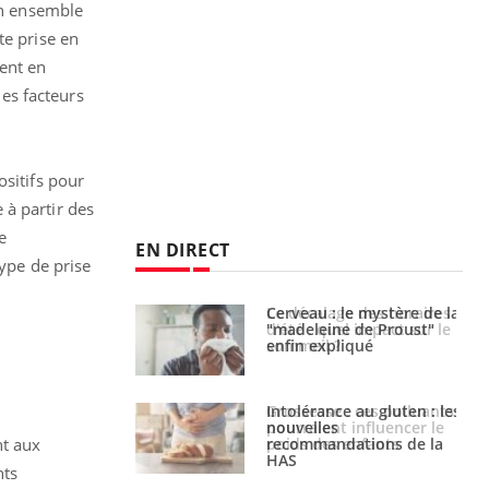
un ensemble
te prise en
ent en
des facteurs
ositifs pour
e à partir des
e
EN DIRECT
type de prise
: le mystère de la
Le décalage des horaires
ine de Proust"
d'été : quel impact sur le
pliqué
sommeil ?
nce au gluten : les
Grossesse : ces polluants
es
pourraient influencer le
ndations de la
poids des enfants
nt aux
nts