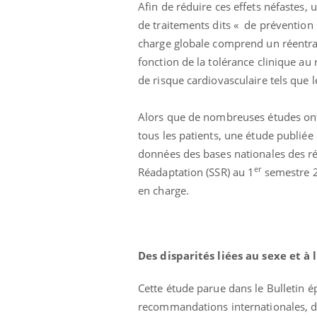
Afin de réduire ces effets néfastes,
de traitements dits « de prévention
charge globale comprend un réentraî
fonction de la tolérance clinique au r
de risque cardiovasculaire tels que l
Alors que de nombreuses études ont d
tous les patients, une étude publiée c
données des bases nationales des rés
er
Réadaptation (SSR) au 1
semestre 20
en charge.
e et chaleur : ce
Mordue par un
a science
barracuda, une petite fille
secourue grâce à un
réflexe essentiel
Des disparités liées au sexe et à 
phone nuit-il à
Légionellose en Suisse :
tissage de la
quelle est l’origine de la
contamination ?
Cette étude parue dans le Bulletin 
recommandations internationales, da