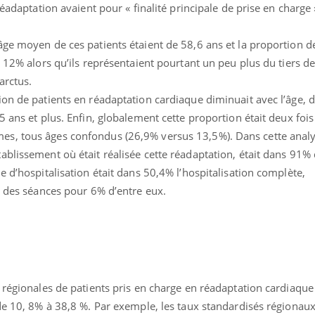
réadaptation avaient pour « finalité principale de prise en charge »
TDAH : quel est ce
Insuffis
traitement autorisé aux
comment
États-Unis ?
préveni
ge moyen de ces patients étaient de 58,6 ans et la proportion d
e 12% alors qu’ils représentaient pourtant un peu plus du tiers de
arctus.
ion de patients en réadaptation cardiaque diminuait avec l’âge, 
5 ans et plus. Enfin, globalement cette proportion était deux fois
s, tous âges confondus (26,9% versus 13,5%). Dans cette analy
ablissement où était réalisée cette réadaptation, était dans 91%
e d’hospitalisation était dans 50,4% l’hospitalisation complète,
t des séances pour 6% d’entre eux.
 régionales de patients pris en charge en réadaptation cardiaque
de 10, 8% à 38,8 %. Par exemple, les taux standardisés régionau