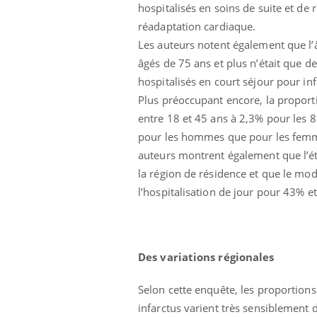
hospitalisés en soins de suite et de 
ar une tique en
Allergies alimentaires :
, elle reste dans
une nouvelle arme contre
réadaptation cardiaque.
pendant 42 jours
les réactions sévères
Les auteurs notent également que l’â
âgés de 75 ans et plus n’était que d
hospitalisés en court séjour pour inf
Plus préoccupant encore, la proport
entre 18 et 45 ans à 2,3% pour les 8
pour les hommes que pour les femme
auteurs montrent également que l’ét
la région de résidence et que le mod
l’hospitalisation de jour pour 43% e
Des variations régionales
Selon cette enquête, les proportions
infarctus varient très sensiblement 