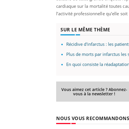
cardiaque sur la mortalité toutes caus
l’activité professionnelle qu’elle so
Youtube
 Mains : se
Diabète & Ramadan 2026
Un 
Youtube
You
SUR LE MÊME THÈME
outube
fac
Le Ramadan approche, et, pour de
pré
un tout nouveau
nombreuses personnes atteintes de
Récidive d'infarctus : les patien
Un 
lage, piscine,
diabète, c'est une période de questions, de
Plus de morts par infarctus les
mut
air… Nos mains
défis, mais ...
sant
En quoi consiste la réadaptatio
num
Vous aimez cet article ? Abonnez-
vous à la newsletter !
NOUS VOUS RECOMMANDON