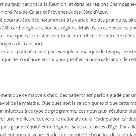
t au taux national à la Réunion, et dans les régions Champagne
, Nord-Pas-de-Calais et Provence-Alpes-Côte d’Azur.
é pourrait être liée notamment à la variabilité des pratiques, ain
 SSR cardiologique selon les régions. Mais d’autres obstacles po
rès marquées : la distance entre le domicile et le centre de rééd
moyens de transport.
certains patients citent par exemple le manque de temps, l’exist
que de confiance en soi pour justifier la non-réalisation de cet
lement que ce mauvais choix des patients est parfois guidé par u
vité de la maladie. Quelques soit la raison qui explique cette m
 un infarctus à ce type de programme, ces nouveaux résultats pla
er une meilleure couverture nationale de la réadaptation cardia
 plus grande équité entre régions, sexes et classes d’âge. Par aille
pellent que plusieurs études ont montré le bénéfice de la réadap