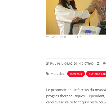
WIDMANN PETER/TPH/SIPA
Publié le 04.02.2014 à 07h00
|
|
Mots clés :
infarctus
système card
Le pronostic de l’infarctus du myoc
progrès thérapeutiques. Cependant, 
cardiovasculaire font qu'il reste to