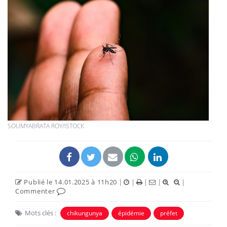
SOUMYABRATA ROY/ISTOCK
Publié le 14.01.2025 à 11h20
|
|
|
|
|
Commenter
Mots clés :
chikungunya
épidémie
préfet