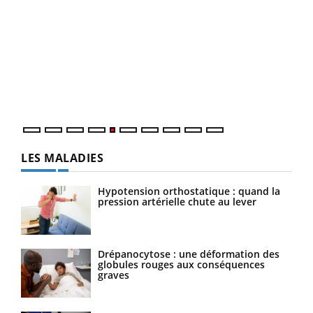
Un 
You
à l
Un é
mati
numé
LES MALADIES
Hypotension orthostatique : quand la
pression artérielle chute au lever
Drépanocytose : une déformation des
globules rouges aux conséquences
graves