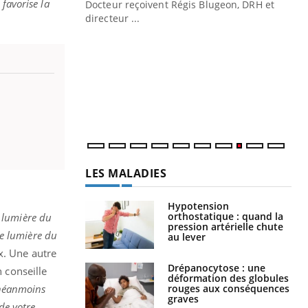
favorise la
Docteur reçoivent Régis Blugeon, DRH et
directeur ...
Ec
You
quo
Dan
der
com
et é
LES MALADIES
Hypotension
orthostatique : quand la
a lumière du
pression artérielle chute
de lumière du
au lever
x. Une autre
Drépanocytose : une
n conseille
déformation des globules
rouges aux conséquences
 néanmoins
graves
de votre