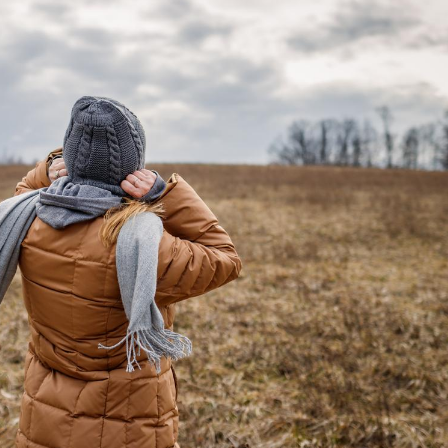
Le Viagra pourrait-il
Le smart
freiner la propagation du
l'appren
cancer ?
lecture 
Pourquoi manger moins
Mordue 
de protéines pourrait
vacances
finalement être bénéfique
le coma
Grossesse et chaleur : ce
Mordue 
que dit la science
barracud
secouru
réflexe 