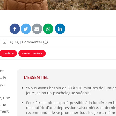
|
|
|
Commenter
lumière
santé mentale
nt
L'ESSENTIEL
s. En
qui
"Nous avons besoin de 30 à 120 minutes de lumièr
jour", selon un psychologue suédois.
e, une
Pour être le plus exposé possible à la lumière en hi
 une
de souffrir d’une dépression saisonnière, ce derni
mment
recommande de se promener tous les jours, même