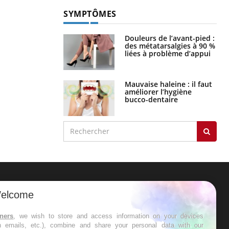
s’interroge sur son taux élevé en
France
SYMPTÔMES
Douleurs de l’avant-pied :
des métatarsalgies à 90 %
liées à problème d’appui
Mauvaise haleine : il faut
améliorer l’hygiène
bucco-dentaire
ER
elcome
s les semaines les meilleures
tners
, we wish to store and access information on your devices
in emails, etc.), combine and share your personal data with our