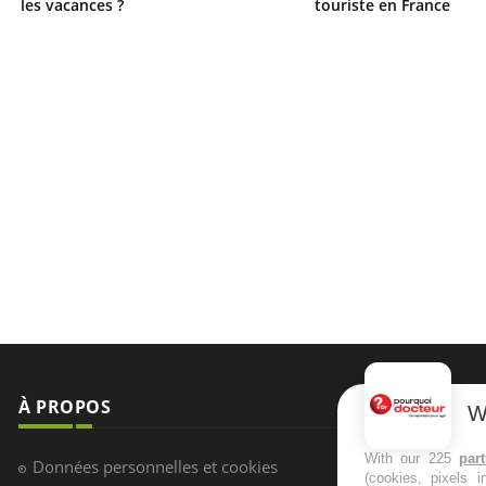
les vacances ?
touriste en France
À PROPOS
NEWSLETT
W
Recevez toute
With our 225
par
Données personnelles et cookies
(cookies, pixels 
infos santé