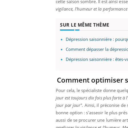
cette saison sombre. Il est ainsi ess
mut
air… Nos mains
défis, mais ...
sant
vigilance, l'humeur et la performance 
num
SUR LE MÊME THÈME
Dépression saisonnière : pourq
Comment dépasser la dépression
Dépression saisonnière : êtes-v
Comment optimiser so
Pour cela, le spécialiste donne que
jour est toujours dix fois plus forte à
jour par jour".
Ainsi, il préconise d
bonne option : s'asseoir le plus près
aussi de se procurer une lumière artif
améliorer la vigilance et l'humeur. Me