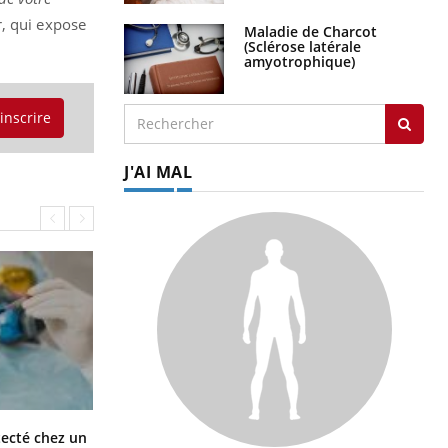
ir, qui expose
Maladie de Charcot
(Sclérose latérale
amyotrophique)
'inscrire
J'AI MAL
Mortalité infantile : un rapport
tecté chez un