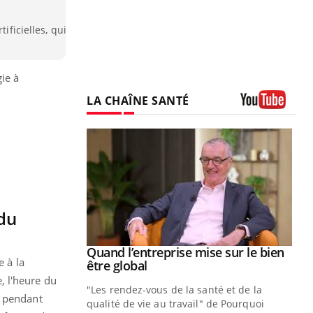
ificielles, qui
ie à
LA CHAÎNE SANTÉ
Youtube
 du
Youtube
 diabète
Quand l’entreprise mise sur le bien
Youtube
e à la
Youtube
être global
e, c'est votre
, l'heure du
"Les rendez-vous de la santé et de la
naire qui
s pendant
qualité de vie au travail" de Pourquoi
 ! Dans cet