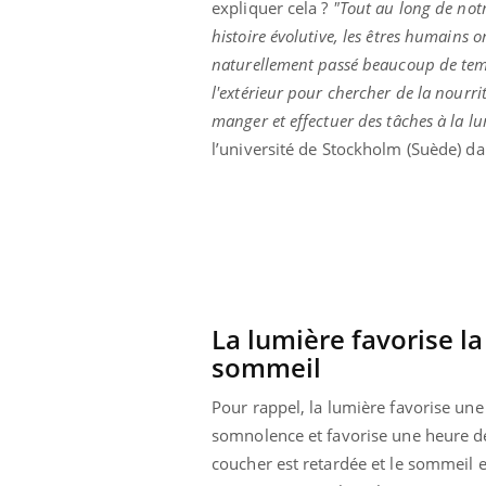
expliquer cela ?
"Tout au long de not
histoire évolutive, les êtres humains o
naturellement passé beaucoup de te
l'extérieur pour chercher de la nourri
manger et effectuer des tâches à la l
l’université de Stockholm (Suède) d
La lumière favorise l
sommeil
Youtube
 Mains : se
Diabète & Ramadan 2026
Un 
Youtube
You
Pour rappel, la lumière favorise une 
outube
fac
Le Ramadan approche, et, pour de
pré
somnolence et favorise une heure de
un tout nouveau
nombreuses personnes atteintes de
coucher est retardée et le sommeil 
Un 
lage, piscine,
diabète, c'est une période de questions, de