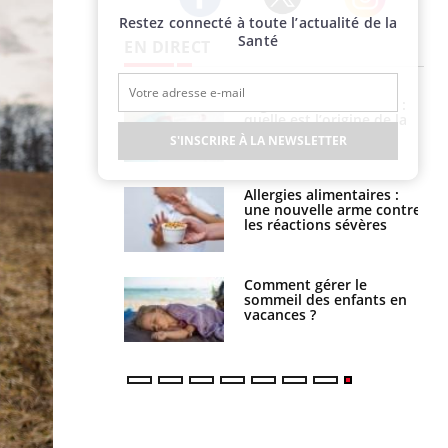
Restez connecté à toute l’actualité de la
Twitter
Facebook
Instagram
Santé
EN DIRECT
phone nuit-il à
Légionellose en Suisse :
tissage de la
quelle est l’origine de la
?
contamination ?
S'INSCRIRE À LA NEWSLETTER
par une tique en
Allergies alimentaires :
, elle reste dans
une nouvelle arme contre
 pendant 42 jours
les réactions sévères
par un
Comment gérer le
a, une petite fille
sommeil des enfants en
e grâce à un
vacances ?
essentiel