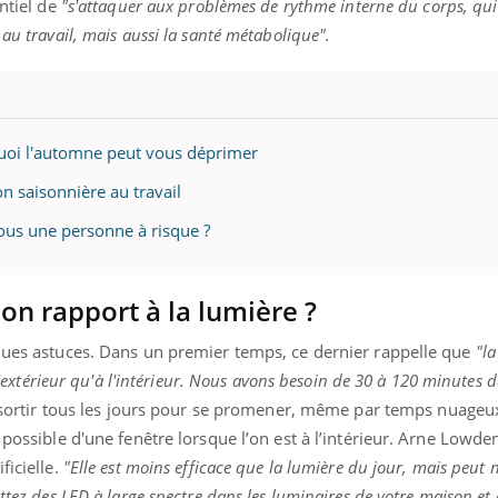
entiel de
"s'attaquer aux problèmes de rythme interne du corps, qui 
ualiste innove en matière de bilan de
épisode, une ...
é : l'utilisation d'un « jumeau
au travail, mais aussi la santé métabolique".
érique » permet ...
uoi l'automne peut vous déprimer
 saisonnière au travail
ous une personne à risque ?
n rapport à la lumière ?
lques astuces. Dans un premier temps, ce dernier rappelle que
"l
 l'extérieur qu'à l'intérieur. Nous avons besoin de 30 à 120 minutes 
e sortir tous les jours pour se promener, même par temps nuageu
 possible d'une fenêtre lorsque l’on est à l’intérieur. Arne Lowde
icielle.
"Elle est moins efficace que la lumière du jour, mais peut
ttez des LED à large spectre dans les luminaires de votre maison et 