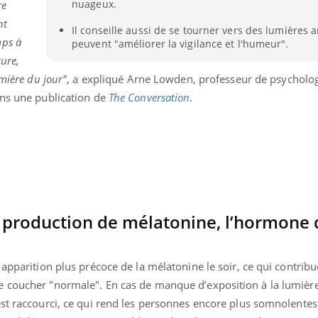
nuageux.
re
nt
Il conseille aussi de se tourner vers des lumières art
mps à
peuvent "améliorer la vigilance et l'humeur".
ture,
umière du jour"
, a expliqué Arne Lowden, professeur de psycholog
ans une publication de
The Conversation
.
a production de mélatonine, l’hormone
« jumeau numérique » pour
COUP DE FOOD sur le
tube
Youtube
apparition plus précoce de la mélatonine le soir, ce qui contribu
iliter l’accès à la médecine
Youtube
Coup de food sur le diabèt
ventive
 coucher "normale". En cas de manque d’exposition à la lumière
nouveau rendez-vous culi
est raccourci, ce qui rend les personnes encore plus somnolente
établissement lié à un groupe
bouscule les idées reçues