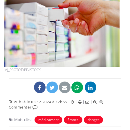
MJ_PROTOTYPE/ISTOCK
Publié le 03.12.2024 à 12h55
|
|
|
|
|
Commenter
Mots clés :
médicament
France
danger