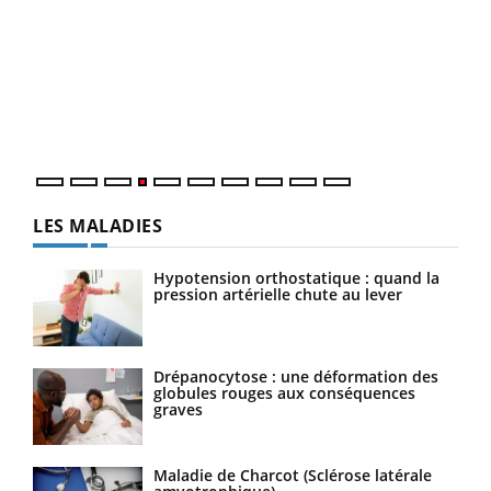
Youtube
Diabète & Ramadan 2026
Un 
Youtube
You
à l
Le Ramadan approche, et, pour de nombreuses
Un é
personnes atteintes de diabète, c'est une période de
mati
questions, de défis, mais ...
numé
LES MALADIES
Hypotension orthostatique : quand la
pression artérielle chute au lever
Drépanocytose : une déformation des
globules rouges aux conséquences
graves
Maladie de Charcot (Sclérose latérale