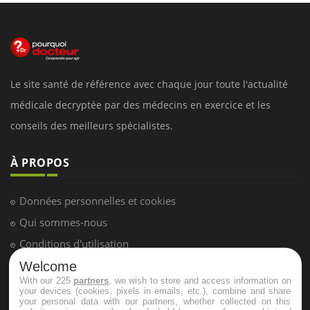
Le site santé de référence avec chaque jour toute l'actualité
médicale decryptée par des médecins en exercice et les
conseils des meilleurs spécialistes.
À PROPOS
Données personnelles et cookies
Qui sommes-nous
Conditions d'utilisation
Plan du site
Welcome
With our 225
partners
, we wish to store and access information on
Mentions Légales
your devices (cookies, pixels in emails, etc.), combine and share
your personal data with our partners, whether collected on this
Nous contacter