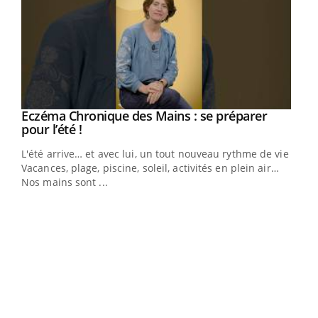
Eczéma Chronique des Mains : se préparer
Youtube
Youtube
pour l’été !
L'été arrive… et avec lui, un tout nouveau rythme de vie !
Vacances, plage, piscine, soleil, activités en plein air…
Nos mains sont ...
Dia
You
Le 
pers
ques