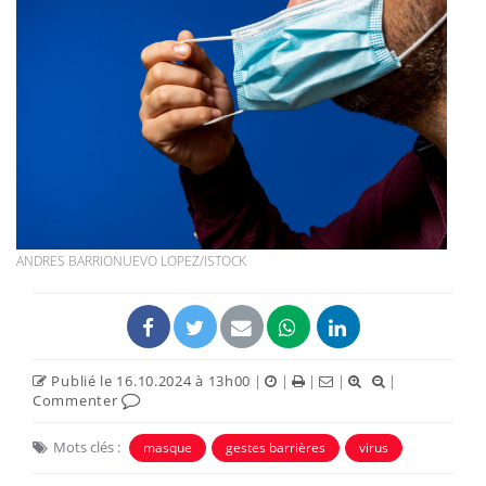
ANDRES BARRIONUEVO LOPEZ/ISTOCK
Publié le 16.10.2024 à 13h00
|
|
|
|
|
Commenter
Mots clés :
masque
gestes barrières
virus