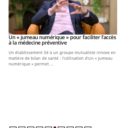
Un « jumeau numérique » pour faciliter l’accès
Youtube
Youtube
à la médecine préventive
Un établissement lié à un groupe mutualiste innove en
e
matière de bilan de santé : l'utilisation d'un « jumeau
numérique » permet ...
COU
You
Coup
vous
épis