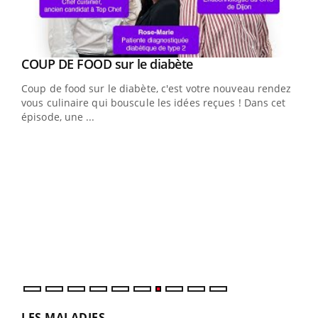
Youtube
cès
COUP DE FOOD sur le diabète
Youtube
Coup de food sur le diabète, c'est votre nouveau rendez-
 en
vous culinaire qui bouscule les idées reçues ! Dans cet
u
épisode, une ...
Qua
You
"Les
trav
DRH 
LES MALADIES