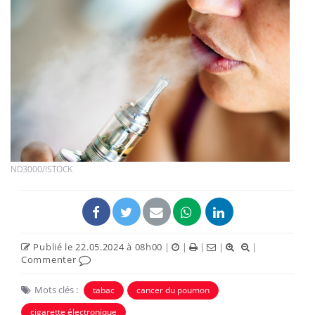
ND3000/ISTOCK
Publié le 22.05.2024 à 08h00
|
|
|
|
|
Commenter
Mots clés :
tabac
cancer du poumon
cigarette électronique