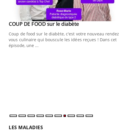
Youtube
cès
COUP DE FOOD sur le diabète
Youtube
Coup de food sur le diabète, c'est votre nouveau rendez-
 en
vous culinaire qui bouscule les idées reçues ! Dans cet
u
épisode, une ...
Qua
You
"Les
trav
DRH 
LES MALADIES