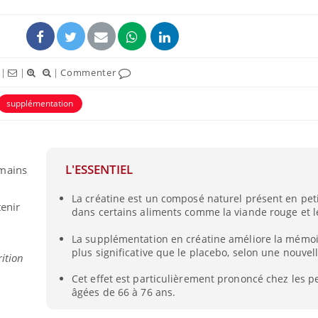
|
|
|
Commenter
supplémentation
ence en fer : comprendre pour
Insuline & Charge ment
tube
Youtube
Youtube
Yout
venir
osait en parler??
L'ESSENTIEL
umains
gue, irritabilité, brouillard mental ou
En 2026, l'insuline dans l
e alopécie… Les symptômes de la
reste entourée d'idées re
La créatine est un composé naturel présent en pet
nce en fer sont multiples ce qui la rend
patients comme parfois ch
tenir
dans certains aliments comme la viande rouge et l
La supplémentation en créatine améliore la mémo
plus significative que le placebo, selon une nouvel
ition
Cet effet est particulièrement prononcé chez les 
âgées de 66 à 76 ans.