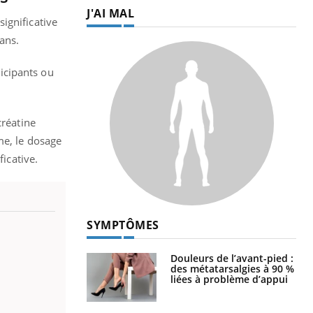
J'AI MAL
ignificative
ans.
icipants ou
créatine
me, le dosage
ficative.
SYMPTÔMES
Douleurs de l’avant-pied :
des métatarsalgies à 90 %
liées à problème d’appui