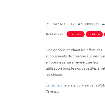
Publié le 16.03.2024 à 08h00
|
|
Mots clés :
mémoire
nutrition
Eczéma Chronique des Mains :
Car
Youtube
You
Youtube
expliquer ma maladie
pré
Une analyse étudiant les effets des
suppléments de créatine sur des h
Il y a des sujets qui sont faciles à aborder...
Fati
d'autres non ! D'un côté, poser des
mêm
en bonne santé a révélé que leur
questions sur la maladie d'un proche c'est
care
utilisation booste nos capacités à re
montrer ...
...
les choses.
La recherche
a été publiée dans
Nutr
Reviews
.