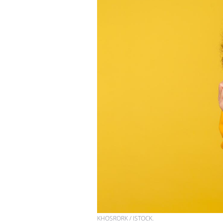
VIH : la fin du comprimé
tous les jours se profile-t-
elle enfin ?
Pourquoi votre ventre
gâche-t-il les premiers
jours de vos vacances ?
Fortes chaleurs :
pourquoi le risque de
noyade grimpe-t-il ?
KHOSRORK / ISTOCK.