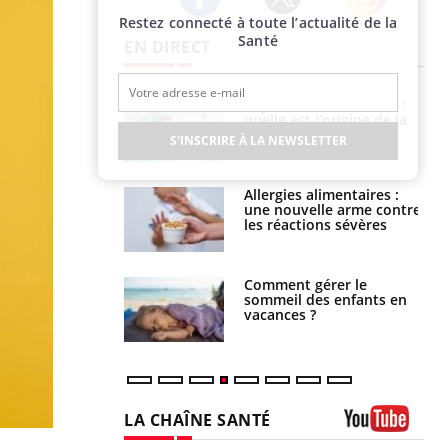
Restez connecté à toute l’actualité de la
Twitter
Facebook
Instagram
Santé
EN DIRECT
phone nuit-il à
Légionellose en Suisse :
tissage de la
quelle est l’origine de la
?
contamination ?
S'INSCRIRE À LA NEWSLETTER
par une tique en
Allergies alimentaires :
, elle reste dans
une nouvelle arme contre
 pendant 42 jours
les réactions sévères
par un
Comment gérer le
a, une petite fille
sommeil des enfants en
e grâce à un
vacances ?
essentiel
LA CHAÎNE SANTÉ
Youtube