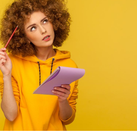
Le Viagra pourrait-il
Le smart
freiner la propagation du
l'appren
cancer ?
lecture 
Pourquoi manger moins
Mordue 
de protéines pourrait
vacances
finalement être bénéfique
le coma
Grossesse et chaleur : ce
Mordue 
que dit la science
barracud
secouru
réflexe 