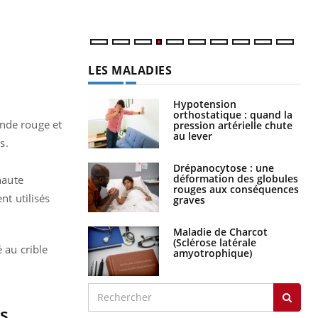
LES MALADIES
Hypotension
orthostatique : quand la
ande rouge et
pression artérielle chute
au lever
s.
Drépanocytose : une
déformation des globules
haute
rouges aux conséquences
nt utilisés
graves
Maladie de Charcot
(Sclérose latérale
 au crible
amyotrophique)
es