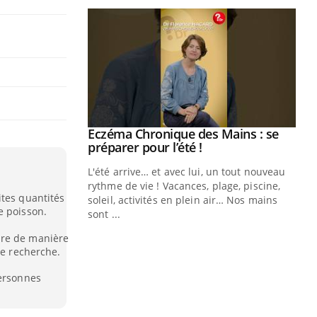
ale : et si on
Eczéma Chronique des Mains : se
Youtube
ube
Youtube
préparer pour l’été !
e diabète de type 2
L'été arrive… et avec lui, un tout nouveau
çues chez les
rythme de vie ! Vacances, plage, piscine,
ites quantités
ez les soignants.
soleil, activités en plein air… Nos mains
e poisson.
sont ...
Di
You
ire de manière
le recherche.
Le 
nom
personnes
dia
défi