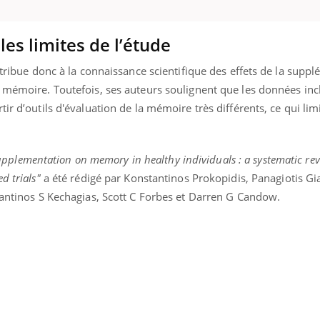
les limites de l’étude
ontribue donc à la connaissance scientifique des effets de la supp
a mémoire. Toutefois, ses auteurs soulignent que les données inc
ir d’outils d'évaluation de la mémoire très différents, ce qui limi
supplementation on memory in healthy individuals : a systematic re
d trials"
a été rédigé par Konstantinos Prokopidis, Panagiotis Gi
tantinos S Kechagias, Scott C Forbes et Darren G Candow.