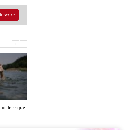
'inscrire
Le Viagra pourrait-il freiner la
uoi le risque
propagation du cancer ?
?