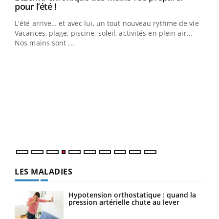
Youtube
pour l’été !
L'été arrive… et avec lui, un tout nouveau rythme de vie !
Vacances, plage, piscine, soleil, activités en plein air…
Nos mains sont ...
Dia
You
Le 
pers
ques
LES MALADIES
Hypotension orthostatique : quand la
pression artérielle chute au lever