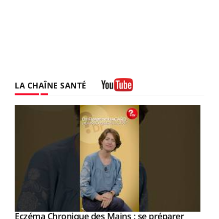
LA CHAÎNE SANTÉ
Youtube
Eczéma Chronique des Mains : se préparer
Youtube