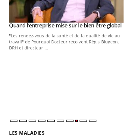
Yout
Quand l’entreprise mise sur le bien être global
Youtube
ndez-
"Les rendez-vous de la santé et de la qualité de vie au
cet
travail" de Pourquoi Docteur reçoivent Régis Blugeon,
DRH et directeur ...
Ecz
You
(3/3
Dans
vous
quot
LES MALADIES