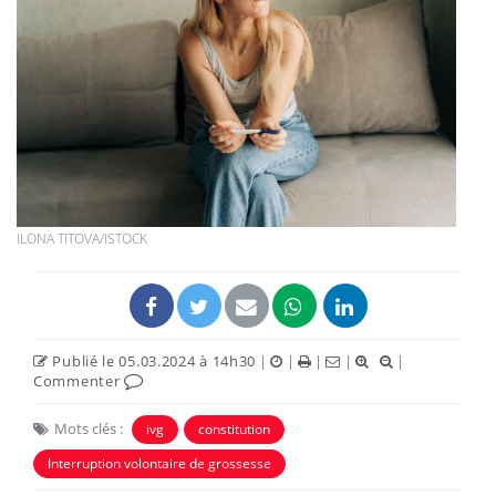
ILONA TITOVA/ISTOCK
Publié le 05.03.2024 à 14h30
|
|
|
|
|
Commenter
Mots clés :
ivg
constitution
Interruption volontaire de grossesse