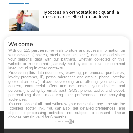
Hypotension orthostatique : quand la
pression artérielle chute au lever
Drépanocytose : une déformation des
globules rouges aux conséquences
Welcome
graves
With our 225
partners
, we wish to store and access information on
your devices (cookies, pixels in emails, etc.), combine and share
your personal data with our partners, whether collected on this
website or in our emails, already held by some of us, or obtained
Maladie de Charcot (Sclérose latérale
later, including in other contexts.
amyotrophique)
Processing this data (identifiers, browsing, preferences, purchases,
loyalty programs, IP, postal addresses and emails, phone, precise
geolocation, etc.) allows developing and offering you services,
content, commercial offers and ads across your devices and
screens (including by email, post, SMS, phone, audio, and video),
personalising them, measuring their performance, and analysing
audiences.
You can "accept all" and withdraw your consent at any time via the
"cookies" footer link
. You can also "set detailed preferences" and
object to processing activities not subject to consent. These
choices remain valid for 6 months.
powered by