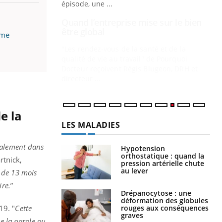
Docteur reçoivent Régis Blugeon, DRH et
directeur ...
Ec
You
quo
rme
Dan
der
com
et é
e la
LES MALADIES
calement dans
Hypotension
orthostatique : quand la
rtnick,
pression artérielle chute
au lever
 de 13 mois
ire.
”
Drépanocytose : une
déformation des globules
rouges aux conséquences
19. "
Cette
graves
e la parole ou