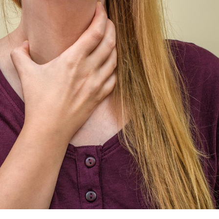
Grossesse et chaleur : ce
Mordue 
que dit la science
barracud
secouru
réflexe 
Le smartphone nuit-il à
Légionel
l'apprentissage de la
quelle e
lecture ?
contami
Mordue par une tique en
Allergie
vacances, elle reste dans
une nou
le coma pendant 42 jours
les réac