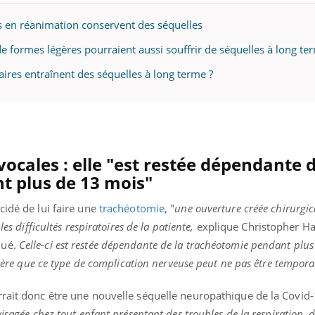
ualiste innove en matière de bilan de
épisode, une ...
é : l'utilisation d'un « jumeau
ts en réanimation conservent des séquelles
érique » permet ...
 de formes légères pourraient aussi souffrir de séquelles à long te
ires entraînent des séquelles à long terme ?
vocales : elle "est restée dépendante d
t plus de 13 mois"
cidé de lui faire une
trachéotomie
, "
une ouverture créée chirurgi
les difficultés respiratoires de la patiente,
explique Christopher Ha
qué
.
Celle-ci est restée dépendante de la trachéotomie pendant plus
ggère que ce type de complication nerveuse peut ne pas être tempora
rrait donc être une nouvelle séquelle neuropathique de la Covid-
isagée chez tout enfant présentant des troubles de la respiration, d