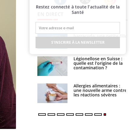
Restez connecté à toute l’actualité de la
Twitter
Facebook
Instagram
Santé
EN DIRECT
par un
Comment gérer le
a, une petite fille
sommeil des enfants en
e grâce à un
vacances ?
S'INSCRIRE À LA NEWSLETTER
essentiel
lose en Suisse :
Bilan prévention : ce que
st l’origine de la
les kinés pourront
nation ?
bientôt faire
s alimentaires :
TDAH : quel est ce
velle arme contre
traitement autorisé aux
tions sévères
États-Unis ?