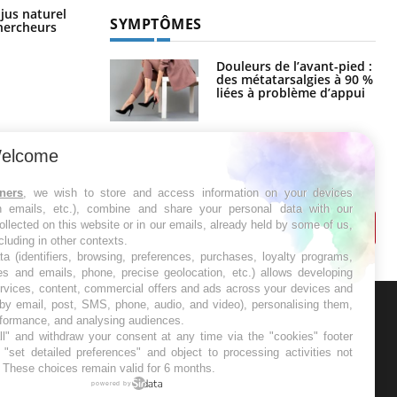
Comment oublier les écrans en
 jus naturel
SYMPTÔMES
vacances ?
chercheurs
Douleurs de l’avant-pied :
des métatarsalgies à 90 %
liées à problème d’appui
Mauvaise haleine : il faut
elcome
améliorer l’hygiène
bucco-dentaire
tners
, we wish to store and access information on your devices
in emails, etc.), combine and share your personal data with our
ollected on this website or in our emails, already held by some of us,
ncluding in other contexts.
ta (identifiers, browsing, preferences, purchases, loyalty programs,
es and emails, phone, precise geolocation, etc.) allows developing
ervices, content, commercial offers and ads across your devices and
 by email, post, SMS, phone, audio, and video), personalising them,
rformance, and analysing audiences.
ER
l" and withdraw your consent at any time via the "cookies" footer
"set detailed preferences" and object to processing activities not
. These choices remain valid for 6 months.
s les semaines les meilleures
powered by