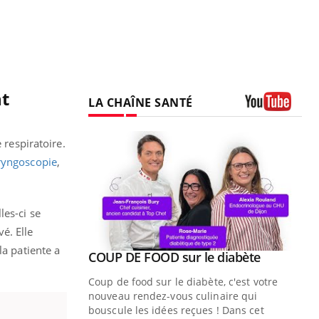
nt
LA CHAÎNE SANTÉ
Youtube
 respiratoire.
ryngoscopie
,
les-ci se
é. Elle
la patiente a
Youtube
 diabète
Quand l’entreprise mise sur le bien
Youtube
Youtube
être global
e, c'est votre
"Les rendez-vous de la santé et de la
naire qui
qualité de vie au travail" de Pourquoi
 ! Dans cet