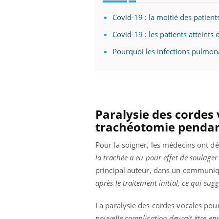
mut
air… Nos mains
défis, mais ...
sant
Covid-19 : la moitié des patien
num
Covid-19 : les patients atteints
Pourquoi les infections pulmona
Paralysie des cordes 
trachéotomie pendan
Pour la soigner, les médecins ont dé
la trachée a eu pour effet de soulager 
principal auteur, dans un communi
après le traitement initial, ce qui su
La paralysie des cordes vocales pou
nouvelle complication devrait être env