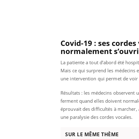
Covid-19 : ses cordes
normalement s’ouvri
La patiente a tout d’abord été hospi
Mais ce qui surprend les médecins e
une intervention qui permet de voir l
Résultats : les médecins observent u
ferment quand elles doivent normale
éprouvait des difficultés à marcher,
Youtube
 Mains : se
Diabète & Ramadan 2026
Un 
Youtube
You
une paralysie des cordes vocales.
outube
fac
Le Ramadan approche, et, pour de
pré
un tout nouveau
nombreuses personnes atteintes de
SUR LE MÊME THÈME
Un 
lage, piscine,
diabète, c'est une période de questions, de