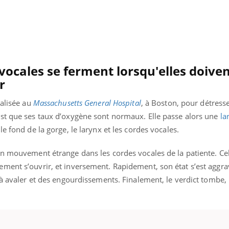
 vocales se ferment lorsqu'elles doive
r
talisée au
Massachusetts General Hospital
, à Boston, pour détresse
st que ses taux d’oxygène sont normaux. Elle passe alors une
la
e fond de la gorge, le larynx et les cordes vocales.
n mouvement étrange dans les cordes vocales de la patiente. Cel
ment s’ouvrir, et inversement. Rapidement, son état s’est aggrav
 à avaler et des engourdissements. Finalement, le verdict tombe, 
« jumeau numérique » pour
COUP DE FOOD sur le
tube
Youtube
iliter l’accès à la médecine
Youtube
Coup de food sur le diabèt
ventive
nouveau rendez-vous culi
établissement lié à un groupe
bouscule les idées reçues