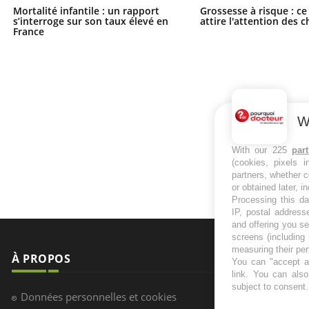
Mortalité infantile : un rapport
Grossesse à risque : ce
s’interroge sur son taux élevé en
attire l'attention des 
France
W
With our 225
par
(cookies, pixels 
partners, whether c
or obtained later, i
Processing this da
IP, postal address
and offering you s
screens (including
measuring their pe
À PROPOS
NEWSLETT
You can "accept al
link
. You can also 
subject to consent
Recevez toute
Données personnelles et cookies
infos santé