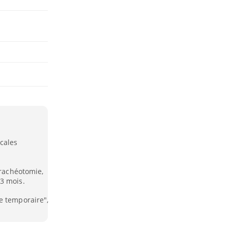
cales
trachéotomie,
3 mois.
e temporaire",