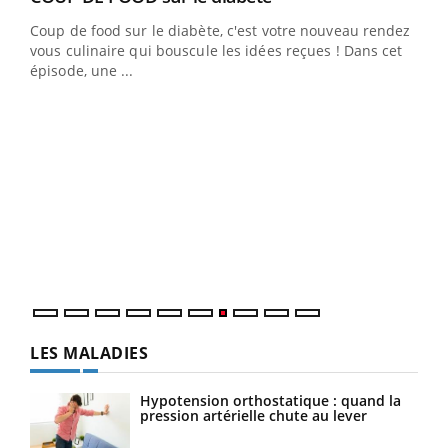
Coup de food sur le diabète, c'est votre nouveau rendez-
 en
vous culinaire qui bouscule les idées reçues ! Dans cet
u
épisode, une ...
Qua
You
"Les
trav
DRH 
LES MALADIES
Hypotension orthostatique : quand la
pression artérielle chute au lever