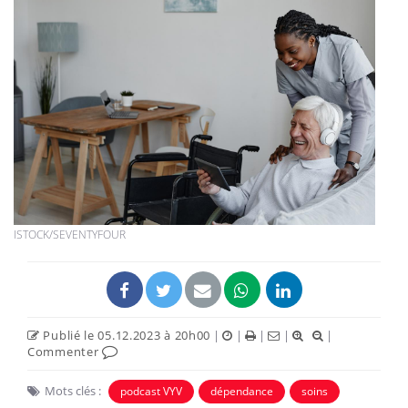
ISTOCK/SEVENTYFOUR
Publié le 05.12.2023 à 20h00
|
|
|
|
|
Commenter
Mots clés :
podcast VYV
dépendance
soins