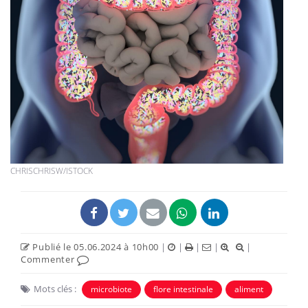
CHRISCHRISW/ISTOCK
Publié le 05.06.2024 à 10h00
|
|
|
|
|
Commenter
Mots clés :
microbiote
flore intestinale
aliment