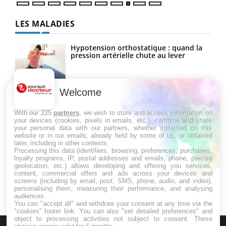
LES MALADIES
Hypotension orthostatique : quand la
pression artérielle chute au lever
Welcome
Drépanocytose : une déformation des
globules rouges aux conséquences
graves
With our 225
partners
, we wish to store and access information on
your devices (cookies, pixels in emails, etc.), combine and share
your personal data with our partners, whether collected on this
website or in our emails, already held by some of us, or obtained
Maladie de Charcot (Sclérose latérale
later, including in other contexts.
amyotrophique)
Processing this data (identifiers, browsing, preferences, purchases,
loyalty programs, IP, postal addresses and emails, phone, precise
geolocation, etc.) allows developing and offering you services,
content, commercial offers and ads across your devices and
screens (including by email, post, SMS, phone, audio, and video),
personalising them, measuring their performance, and analysing
audiences.
You can "accept all" and withdraw your consent at any time via the
"cookies" footer link
. You can also "set detailed preferences" and
object to processing activities not subject to consent. These