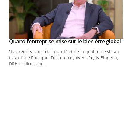
Yout
Quand l’entreprise mise sur le bien être global
Youtube
"Les rendez-vous de la santé et de la qualité de vie au
travail" de Pourquoi Docteur reçoivent Régis Blugeon,
DRH et directeur ...
Eczéma chronique des mains : au quotidien
Ecz
Youtube
You
Youtube
(3/3)
(2/3
Dans cette vidéo, le Dr Inès Zaraa, dermatologue à Paris,
Une 
vous explique comment protéger vos mains au
une 
quotidien et éviter les ...
une i