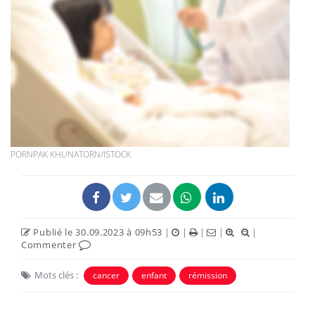
PORNPAK KHUNATORN/ISTOCK
Publié le 30.09.2023 à 09h53
|
|
|
|
|
Commenter
Mots clés :
cancer
enfant
rémission