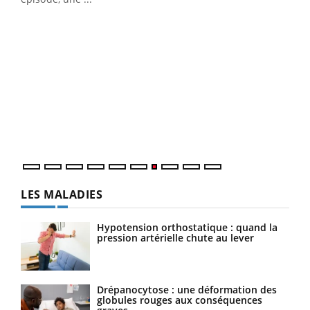
Qua
You
"Les
trav
DRH 
LES MALADIES
Hypotension orthostatique : quand la
pression artérielle chute au lever
Drépanocytose : une déformation des
globules rouges aux conséquences