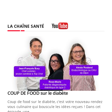
LA CHAÎNE SANTÉ
Youtube
Youtube
cès
COUP DE FOOD sur le diabète
Youtube
Coup de food sur le diabète, c'est votre nouveau rendez-
 en
vous culinaire qui bouscule les idées reçues ! Dans cet
u
épisode, une ...