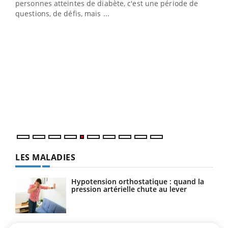
personnes atteintes de diabète, c'est une période de
questions, de défis, mais ...
Un « jumeau numérique » pour faciliter l’accès
COU
Youtube
You
Youtube
à la médecine préventive
Coup
Un établissement lié à un groupe mutualiste innove en
vous
matière de bilan de santé : l'utilisation d'un « jumeau
épis
numérique » permet ...
LES MALADIES
Hypotension orthostatique : quand la
pression artérielle chute au lever
Drépanocytose : une déformation des