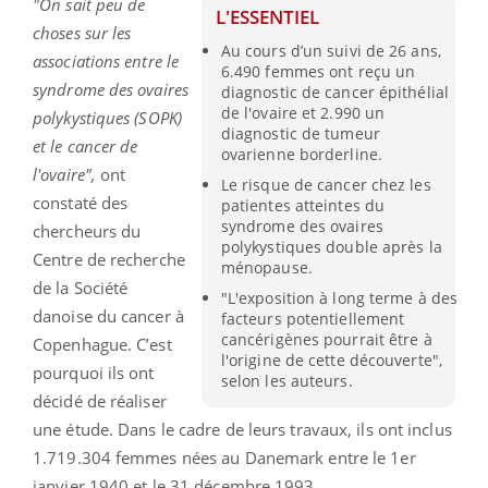
"On sait peu de
L'ESSENTIEL
choses sur les
Au cours d’un suivi de 26 ans,
associations entre le
6.490 femmes ont reçu un
syndrome des ovaires
diagnostic de cancer épithélial
de l'ovaire et 2.990 un
polykystiques (SOPK)
diagnostic de tumeur
et le cancer de
ovarienne borderline.
l'ovaire",
ont
Le risque de cancer chez les
constaté des
patientes atteintes du
syndrome des ovaires
chercheurs du
polykystiques double après la
Centre de recherche
ménopause.
de la Société
"L'exposition à long terme à des
danoise du cancer à
facteurs potentiellement
cancérigènes pourrait être à
Copenhague. C’est
l'origine de cette découverte",
pourquoi ils ont
selon les auteurs.
décidé de réaliser
une étude. Dans le cadre de leurs travaux, ils ont inclus
1.719.304 femmes nées au Danemark entre le 1er
janvier 1940 et le 31 décembre 1993.