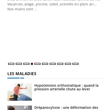
Vacances, plage, piscine, soleil, activités en plein air…
Nos mains sont ...
Dia
You
Le 
pers
ques
LES MALADIES
Hypotension orthostatique : quand la
pression artérielle chute au lever
Drépanocytose : une déformation des