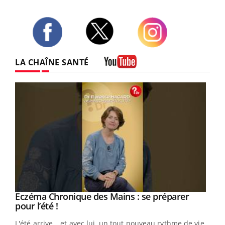
Twitter
Facebook
Instagram
LA CHAÎNE SANTÉ
Youtube
Eczéma Chronique des Mains : se préparer
Youtube
Youtube
pour l’été !
L'été arrive… et avec lui, un tout nouveau rythme de vie !