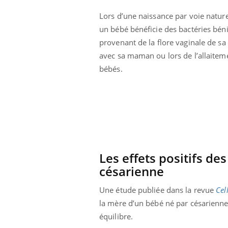
Éclipse solaire du 12 août
Lors d’une naissance par voie nature
: “Des verres adaptés,
c'est indispensable pour
un bébé bénéficie des bactéries bén
la santé des yeux”
provenant de la flore vaginale de sa
avec sa maman ou lors de l’allaitem
bébés.
Les effets positifs de
césarienne
Une étude publiée dans la revue
Cel
la mère d’un bébé né par césarienne 
équilibre.