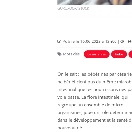
GURUXOOX/ISTOCK
Publié le 16.06.2023 à 13h00
|
|
Mots clés :
césarienne
bébé
On le sait : les bébés nés par césari
ne bénéficient pas du
même microbi
Fatigue en vacances :
normal ou signe d’une
intestinal que les nourrissons nés p
maladie ?
voie basse. La flore intestinale, qui
regroupe un ensemble de micro-
Et si les caries pouvaient
organismes, joue un rôle détermina
bientôt disparaître sans
plombage ?
dans le développement et la santé d
nouveau-né.