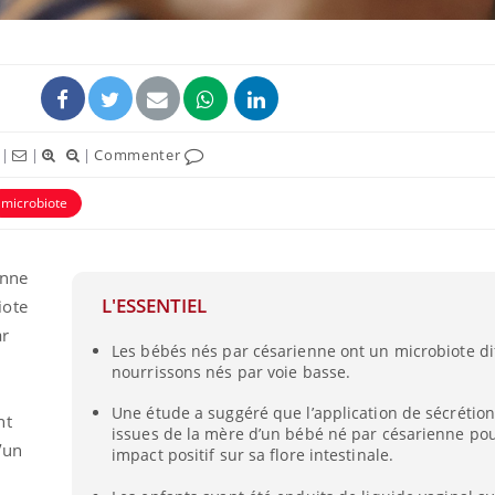
|
|
|
Commenter
microbiote
enne
L'ESSENTIEL
ote
Les troubles du sommeil
Syndrom
modifient votre cerveau !
quels so
ar
exercice
Les bébés nés par césarienne ont un microbiote di
nourrissons nés par voie basse.
Une étude a suggéré que l’application de sécrétion
Mon enfant est-il trop
Comment
nt
sensible ou simplement
pendant
issues de la mère d’un bébé né par césarienne pou
très empathique ?
’un
impact positif sur sa flore intestinale.