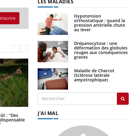
LES MALADIES
Hypotension
'inscrire
orthostatique : quand la
pression artérielle chute
au lever
Drépanocytose : une
déformation des globules
rouges aux conséquences
graves
Maladie de Charcot
(Sclérose latérale
amyotrophique)
J'AI MAL
Les troubles du sommeil modifient
oût : “Des
votre cerveau !
indispensable
”