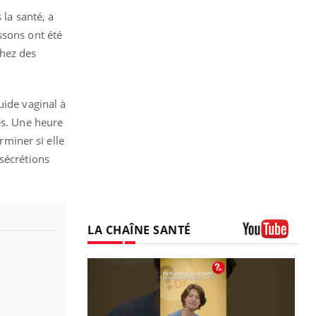
 la santé, a
ssons ont été
chez des
uide vaginal à
és. Une heure
rminer si elle
sécrétions
LA CHAÎNE SANTÉ
Youtube