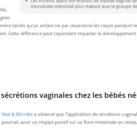
Les enfants ayant été enduits de liquide vaginal a
Bébés, jeunes enfants :
Hantavir
microbiote intestinal plus mature que le groupe de
lle,
quelle trousse à
détecté 
pharmacie pour les
en Fran
ignes
vacances ?
 mère tandis qu’un enfant né par césarienne les reçoit pendant l
ent. Cette différence peut cependant impacter le développement
s sécrétions vaginales chez les bébés né
l Host & Microbe
a observé que l’application de sécrétions vaginal
pourrait avoir un impact positif sur sa flore intestinale en resta