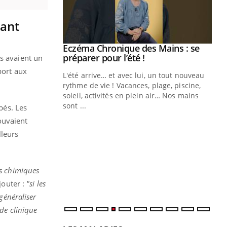
yant
ale : et si on
Eczéma Chronique des Mains : se
Youtube
ube
Youtube
préparer pour l’été !
es avaient un
port aux
e diabète de type 2
L'été arrive… et avec lui, un tout nouveau
çues chez les
rythme de vie ! Vacances, plage, piscine,
ez les soignants.
soleil, activités en plein air… Nos mains
sont ...
bés. Les
Di
You
ouvaient
Le 
lleurs
nom
dia
défi
es chimiques
jouter :
"si les
généraliser
de clinique