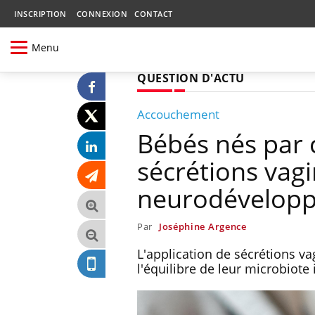
INSCRIPTION
CONNEXION
CONTACT
Menu
QUESTION D'ACTU
Accouchement
Bébés nés par c
sécrétions vagi
neurodévelop
Par
Joséphine Argence
L'application de sécrétions v
l'équilibre de leur microbiot