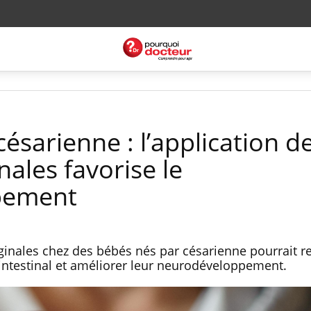
ésarienne : l’application d
nales favorise le
pement
aginales chez des bébés nés par césarienne pourrait r
e intestinal et améliorer leur neurodéveloppement.