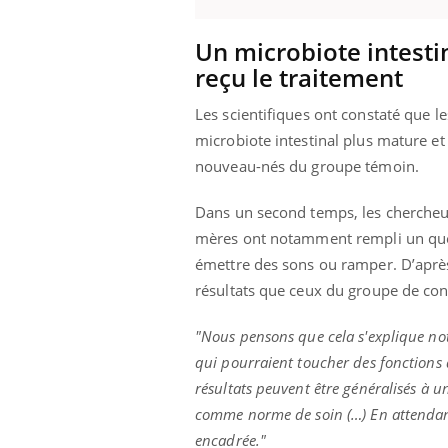
Un microbiote intesti
reçu le traitement
Eczéma Chronique des Mains :
Car
Youtube
You
Youtube
expliquer ma maladie
pré
Les scientifiques ont constaté que l
microbiote intestinal plus mature et
Il y a des sujets qui sont faciles à aborder...
Fati
nouveau-nés du groupe témoin.
d'autres non ! D'un côté, poser des
mêm
questions sur la maladie d'un proche c'est
care
montrer ...
...
Dans un second temps, les chercheu
mères ont notamment rempli un quest
émettre des sons ou ramper. D’après
résultats que ceux du groupe de con
"Nous pensons que cela s'explique no
qui pourraient toucher des fonctions
résultats peuvent être généralisés à 
comme norme de soin (…) En attendant,
encadrée."