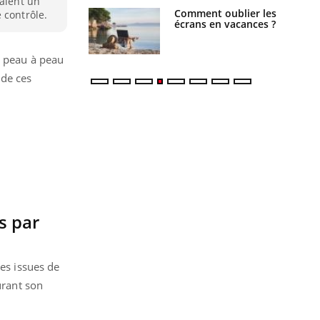
vaient un
us : un cas
Comment oublier les
 contrôle.
chez un touriste
écrans en vacances ?
ce
e peau à peau
 de ces
s par
es issues de
urant son