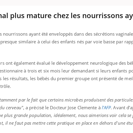
nal plus mature chez les nourrissons a
ence en fer : comprendre pour
Insuline & Charge ment
tube
Youtube
Youtube
Yout
venir
osait en parler??
es nourrissons ayant été enveloppés dans des sécrétions vaginal
 presque similaire à celui des enfants nés par voie basse par rap
gue, irritabilité, brouillard mental ou
En 2026, l'insuline dans l
e alopécie… Les symptômes de la
reste entourée d'idées re
nce en fer sont multiples ce qui la rend
patients comme parfois ch
rs ont également évalué le développement neurologique des bé
ionnaire à trois et six mois leur demandant si leurs enfants p
 les résultats, les bébés du premier groupe ont présenté de mei
trôle.
tamment par le fait que certains microbes produisent des particul
 du cerveau"
, a précisé le Docteur Jose Clemente à
l’AFP
. Avant d’a
une plus grande population, idéalement, nous aimerions voir cela se 
 il ne faut pas mettre cette pratique en place en dehors d'une étu