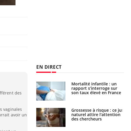
EN DIRECT
e métabolique :
Mortalité infantile : un
nt les meilleurs
rapport s’interroge sur
s physiques ?
son taux élevé en France
fférent des
s vaginales
 éviter une otite
Grossesse à risque : ce jus
 les vacances ?
naturel attire l'attention
rrait avoir un
des chercheurs