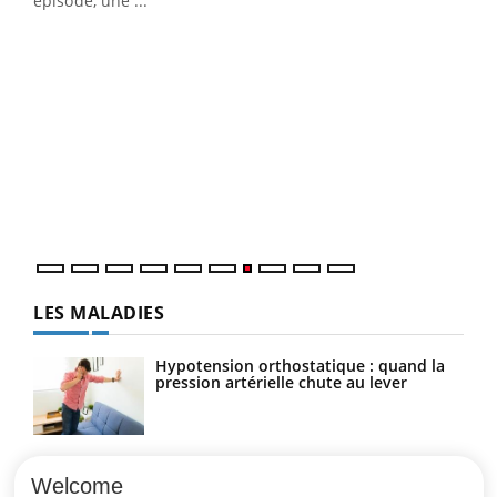
épisode, une ...
Qua
You
"Les
trav
DRH 
LES MALADIES
Hypotension orthostatique : quand la
pression artérielle chute au lever
Drépanocytose : une déformation des
globules rouges aux conséquences
Welcome