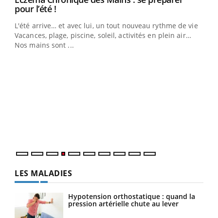
Youtube
pour l’été !
L'été arrive… et avec lui, un tout nouveau rythme de vie !
Vacances, plage, piscine, soleil, activités en plein air…
Nos mains sont ...
Dia
You
Le 
pers
ques
LES MALADIES
Hypotension orthostatique : quand la
pression artérielle chute au lever