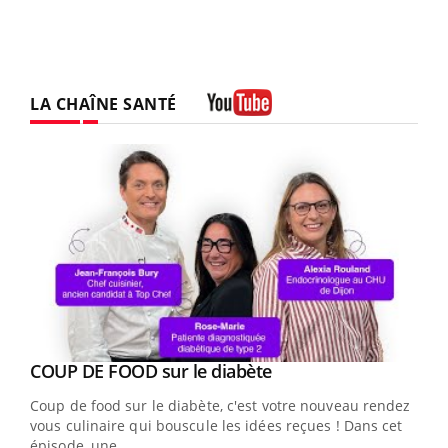
LA CHAÎNE SANTÉ
Youtube
Youtube
cès
COUP DE FOOD sur le diabète
Youtube
Coup de food sur le diabète, c'est votre nouveau rendez-
 en
vous culinaire qui bouscule les idées reçues ! Dans cet
u
épisode, une ...