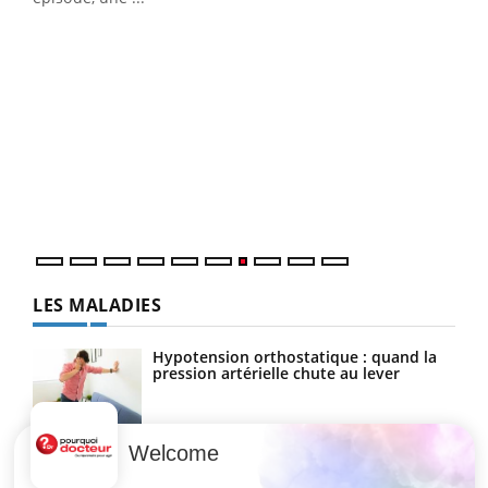
Qua
You
"Les
trav
DRH 
LES MALADIES
Hypotension orthostatique : quand la
pression artérielle chute au lever
Welcome
Drépanocytose : une déformation des
globules rouges aux conséquences
graves