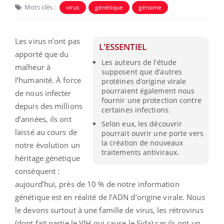
Mots clés :
virus
génétique
génome
Les virus n’ont pas
L'ESSENTIEL
apporté que du
Les auteurs de l’étude
malheur à
supposent que d’autres
l’humanité. À force
protéines d’origine virale
pourraient également nous
de nous infecter
fournir une protection contre
depuis des millions
certaines infections.
d’années, ils ont
Selon eux, les découvrir
laissé au cours de
pourrait ouvrir une porte vers
la création de nouveaux
notre évolution un
traitements antiviraux.
héritage génétique
conséquent :
aujourd’hui, près de 10 % de notre information
génétique est en réalité de l’ADN d’origine virale. Nous
le devons surtout à une famille de virus, les rétrovirus
(dont fait partie le VIH qui cause le Sida) car ils ont un