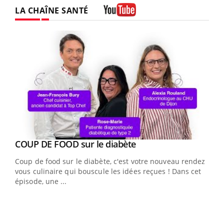
LA CHAÎNE SANTÉ
Youtube
Youtube
cès
COUP DE FOOD sur le diabète
Youtube
Coup de food sur le diabète, c'est votre nouveau rendez-
 en
vous culinaire qui bouscule les idées reçues ! Dans cet
u
épisode, une ...