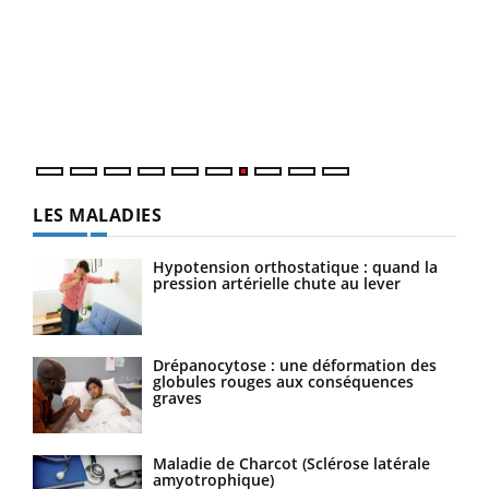
Qua
You
"Les
trav
DRH 
LES MALADIES
Hypotension orthostatique : quand la
pression artérielle chute au lever
Drépanocytose : une déformation des
globules rouges aux conséquences
graves
Maladie de Charcot (Sclérose latérale
amyotrophique)