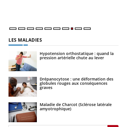
Dans
vous
quot
LES MALADIES
Hypotension orthostatique : quand la
pression artérielle chute au lever
Drépanocytose : une déformation des
globules rouges aux conséquences
graves
Maladie de Charcot (Sclérose latérale
amyotrophique)