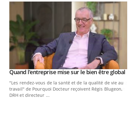
Yout
Quand l’entreprise mise sur le bien être global
Youtube
ndez-
"Les rendez-vous de la santé et de la qualité de vie au
cet
travail" de Pourquoi Docteur reçoivent Régis Blugeon,
DRH et directeur ...
Ecz
You
(3/3