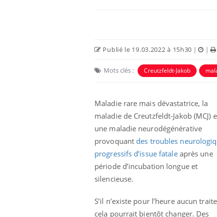
Carence en fer : comprendre pour
Youtube
Youtube
prévenir
Publié le 19.03.2022 à 15h30
|
|
Fatigue, irritabilité, brouillard mental ou
même alopécie… Les symptômes de la
Mots clés :
Creutzfeldt-Jakob
mala
carence en fer sont multiples ce qui la rend
...
 Mains :
Ins
You
Youtube
osa
Maladie rare mais dévastatrice, la
maladie de Creutzfeldt-Jakob (MCJ) e
aciles à aborder...
En 2
poser des
rest
une maladie neurodégénérative
'un proche c'est
pat
provoquant
des troubles neurologi
progressifs d’issue fatale
après une
période d’incubation longue et
silencieuse.
S’il n’existe pour l’heure aucun trai
cela pourrait bientôt changer. Des