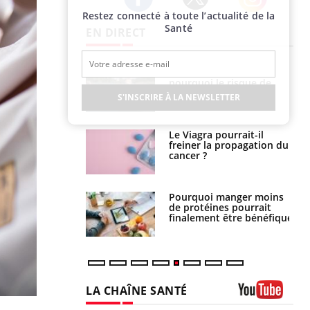
Restez connecté à toute l’actualité de la
Twitter
Facebook
Instagram
Santé
EN DIRECT
e empêche-t-elle
Fortes chaleurs :
r la nuit ?
pourquoi le risque de
noyade grimpe-t-il ?
S'INSCRIRE À LA NEWSLETTER
 fin du comprimé
Le Viagra pourrait-il
 jours se profile-t-
freiner la propagation du
n ?
cancer ?
i votre ventre
Pourquoi manger moins
il les premiers
de protéines pourrait
 vos vacances ?
finalement être bénéfique
LA CHAÎNE SANTÉ
Youtube