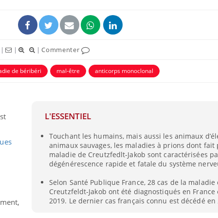
|
|
|
Commenter
die de béribéri
mal-être
anticorps monoclonal
uline & Charge mentale : et si on
Eczéma Chronique des
tube
Youtube
Youtube
Y
it en parler??
préparer pour l’été !
L'ESSENTIEL
st
026, l'insuline dans le diabète de type 2
L'été arrive… et avec lui,
e entourée d'idées reçues chez les
rythme de vie ! Vacances, 
Touchant les humains, mais aussi les animaux d’él
ients comme parfois chez les soignants.
soleil, activités en plein
ques
animaux sauvages, les maladies à prions dont fait p
sont ...
maladie de Creutzfedlt-Jakob sont caractérisées p
dégénérescence rapide et fatale du système nerveu
Selon Santé Publique France, 28 cas de la maladie
Creutzfeldt-Jakob ont été diagnostiqués en France 
2019. Le dernier cas français connu est décédé en
tement,