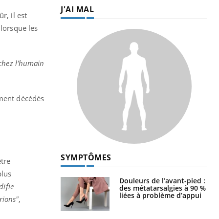
J'AI MAL
r, il est
 lorsque les
 chez l'humain
ement décédés
SYMPTÔMES
être
plus
Douleurs de l’avant-pied :
difie
des métatarsalgies à 90 %
liées à problème d’appui
rions"
,