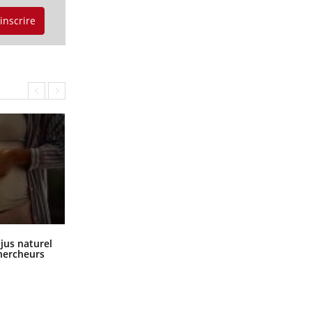
'inscrire
Comment oublier les écrans en
 jus naturel
vacances ?
chercheurs