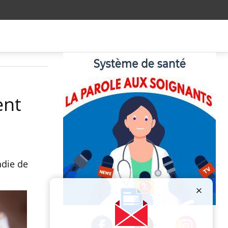
ent
adie de
Publicité