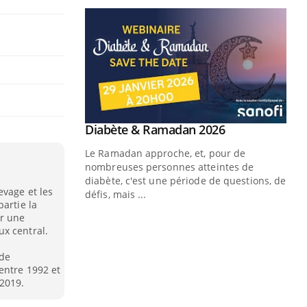
Youtube
 Mains : se
Diabète & Ramadan 2026
Youtube
outube
Le Ramadan approche, et, pour de
 un tout nouveau
nombreuses personnes atteintes de
plage, piscine,
diabète, c'est une période de questions, de
evage et les
 air… Nos mains
défis, mais ...
artie la
ar une
Un
You
x central.
fac
pr
 de
entre 1992 et
Un 
 2019.
mut
san