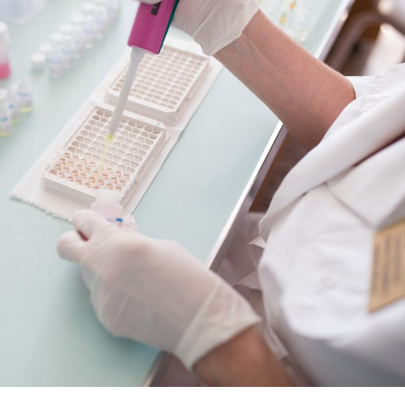
Chikungunya, dengue,
La siest
West Nile : que se passe-
de dormi
t-il dans le sud de la
France ?
Les médicaments GLP-1
VIH : la
protègent-ils aussi les os
tous les
?
elle enfi
Cytomégalovirus : ce qui
Pourquo
change dans la prise en
gâche-t-
charge des femmes
jours de
enceintes