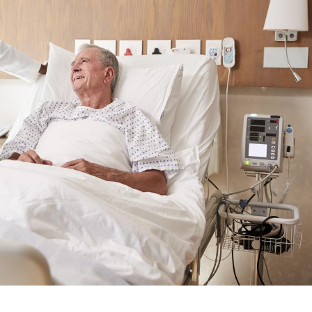
Cytomégalovirus : ce qui
change dans la prise en
charge des femmes
enceintes
La sieste empêche-t-elle
de dormir la nuit ?
VIH : la fin du comprimé
tous les jours se profile-t-
elle enfin ?