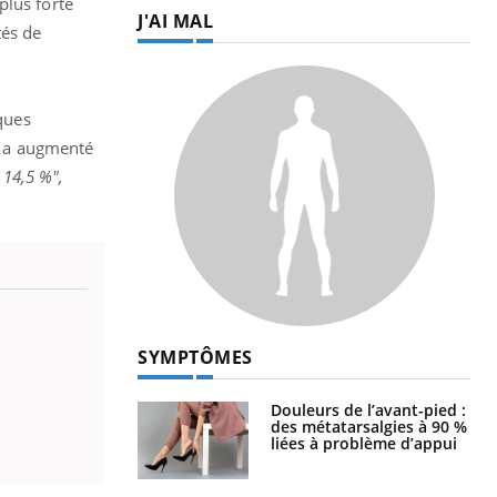
plus forte
J'AI MAL
tés de
iques
9, a augmenté
 14,5 %",
SYMPTÔMES
Douleurs de l’avant-pied :
des métatarsalgies à 90 %
liées à problème d’appui