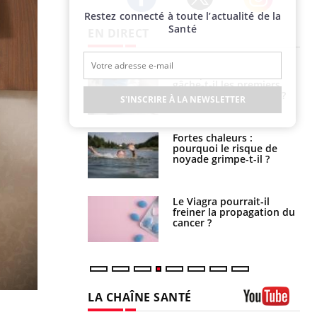
Restez connecté à toute l’actualité de la
Twitter
Facebook
Instagram
Santé
EN DIRECT
Pourquoi votre ventre
Pourquoi manger moins
gâche-t-il les premiers
de protéines pourrait
jours de vos vacances ?
finalement être bénéfique
S'INSCRIRE À LA NEWSLETTER
Fortes chaleurs :
Grossesse et chaleur : ce
pourquoi le risque de
que dit la science
noyade grimpe-t-il ?
Le Viagra pourrait-il
Le smartphone nuit-il à
freiner la propagation du
l'apprentissage de la
cancer ?
lecture ?
LA CHAÎNE SANTÉ
Youtube