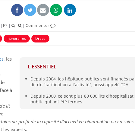
|
|
|
Commenter
honoraires
Drees
uline & Charge mentale : et si on
tube
es
, les
Youtube
it en parler??
L'ESSENTIEL
026, l'insuline dans le diabète de type 2
n
Depuis 2004, les hôpitaux publics sont financés p
e entourée d'idées reçues chez les
 de
dit de "tarification à l'activité", aussi appelé T2A.
ients comme parfois chez les soignants.
face à
Depuis 2000, ce sont plus 80 000 lits d'hospitalisat
public qui ont été fermés.
e lit
ue
ains au profit de la capacité d’accueil en réanimation ou en soins 
t les experts.