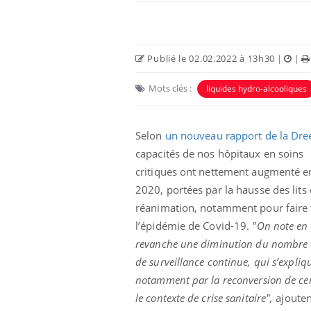
Publié le 02.02.2022 à 13h30
|
|
Mots clés :
liquides hydro-alcooliques
 Mains :
Carence en fer : comprendre pour
Ins
Youtube
You
Selon
un nouveau rapport de la Dre
Youtube
Youtube
prévenir
osa
capacités de nos hôpitaux en soins
aciles à aborder...
Fatigue, irritabilité, brouillard mental ou
En 2
critiques ont nettement augmenté e
poser des
même alopécie… Les symptômes de la
rest
2020, portées par la hausse des lits
'un proche c'est
carence en fer sont multiples ce qui la rend
pat
réanimation, notamment pour faire 
...
l’épidémie de Covid-19.
"On note en
revanche une diminution du nombre d
de surveillance continue, qui s’expliq
notamment par la reconversion de cert
le contexte de crise sanitaire",
ajouten