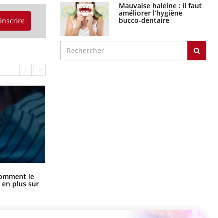
Mauvaise haleine : il faut
améliorer l’hygiène
bucco-dentaire
'inscrire
Cancer colorectal : une stratégie
comment le
simple aurait changé la donne au
 en plus sur
Pays basque