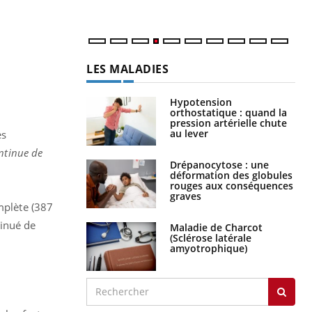
num
LES MALADIES
Hypotension
orthostatique : quand la
pression artérielle chute
au lever
es
ontinue de
Drépanocytose : une
déformation des globules
rouges aux conséquences
graves
mplète (387
tinué de
Maladie de Charcot
(Sclérose latérale
amyotrophique)