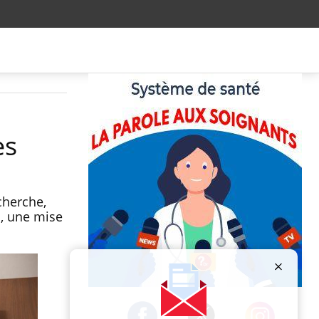
es
echerche,
a, une mise
Publicité