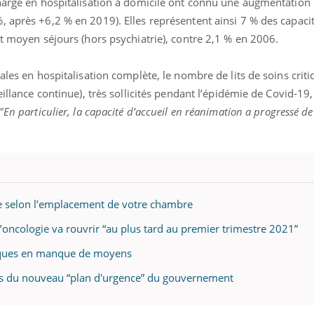
charge en hospitalisation à domicile ont connu une augmentation 
, après +6,2 % en 2019). Elles représentent ainsi 7 % des capaci
et moyen séjours (hors psychiatrie), contre 2,1 % en 2006.
ales en hospitalisation complète, le nombre de lits de soins crit
eillance continue), très sollicités pendant l’épidémie de Covid-1
"En particulier, la capacité d’accueil en réanimation a progressé de
rie selon l’emplacement de votre chambre
d’oncologie va rouvrir “au plus tard au premier trimestre 2021”
triques en manque de moyens
res du nouveau “plan d'urgence” du gouvernement