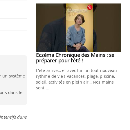
Eczéma Chronique des Mains : se
Youtube
Youtube
préparer pour l’été !
L'été arrive… et avec lui, un tout nouveau
ar un système
rythme de vie ! Vacances, plage, piscine,
soleil, activités en plein air… Nos mains
sont ...
Youtube
ions dans le
Diabète & Ramadan 2026
Un
Youtube
You
fac
Le Ramadan approche, et, pour de
pr
nombreuses personnes atteintes de
Un 
diabète, c'est une période de questions, de
intensifs dans
mut
défis, mais ...
san