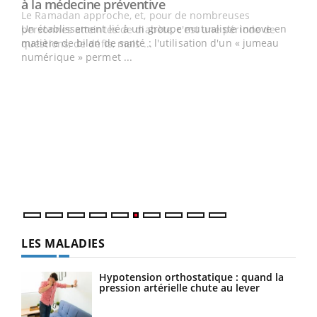
Youtube
à la médecine préventive
Un établissement lié à un groupe mutualiste innove en
e
matière de bilan de santé : l'utilisation d'un « jumeau
numérique » permet ...
COU
You
Coup
vous
épis
LES MALADIES
Hypotension orthostatique : quand la
pression artérielle chute au lever