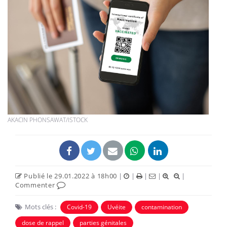
AKACIN PHONSAWAT/ISTOCK
Publié le 29.01.2022 à 18h00
|
|
|
|
|
Commenter
Mots clés :
Covid-19
Uvéite
contamination
dose de rappel
parties génitales