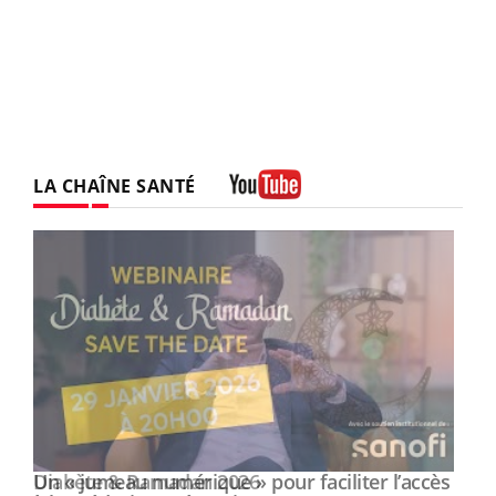
LA CHAÎNE SANTÉ
Youtube
Un « jumeau numérique » pour faciliter l’accès
Youtube