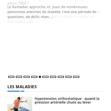
Le Ramadan approche, et, pour de nombreuses
vie !
personnes atteintes de diabète, c'est une période de
…
questions, de défis, mais ...
Un 
You
à l
Un é
mati
numé
LES MALADIES
Hypotension orthostatique : quand la
pression artérielle chute au lever