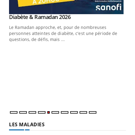
Youtube
Diabète & Ramadan 2026
Youtube
Le Ramadan approche, et, pour de nombreuses
vie !
personnes atteintes de diabète, c'est une période de
…
questions, de défis, mais ...
Un 
You
à l
Un é
mati
numé
LES MALADIES