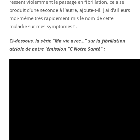
ressent violemment le passage en fibrillation, cela se
produit d'une seconde à l'autre, ajoute-t-il. J'ai d'ailleurs
moi-même très rapidement mis le nom de cette
maladie sur mes symptômes!".
Ci-dessous, la série "Ma vie avec..." sur la fibrillation
atriale de notre 'émission "C Notre Santé" :