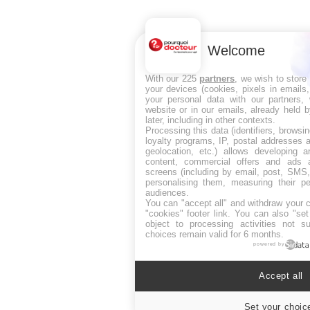
Welcome
With our 225
partners
, we wish to store
your devices (cookies, pixels in emails
your personal data with our partners, 
website or in our emails, already held 
later, including in other contexts.
Processing this data (identifiers, browsi
loyalty programs, IP, postal addresses 
geolocation, etc.) allows developing a
content, commercial offers and ads 
screens (including by email, post, SMS,
personalising them, measuring their p
audiences.
You can "accept all" and withdraw your c
"cookies" footer link
. You can also "set
object to processing activities not s
choices remain valid for 6 months.
powered by
Accept all
Set your choic