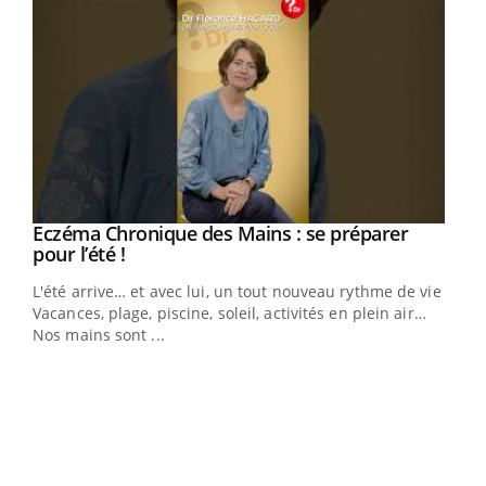
Youtube
Eczéma Chronique des Mains : se préparer
Diabète & Ramadan 2026
Youtube
Youtube
Youtube
pour l’été !
Le Ramadan approche, et, pour de nombreuses
L'été arrive… et avec lui, un tout nouveau rythme de vie !
personnes atteintes de diabète, c'est une période de
Vacances, plage, piscine, soleil, activités en plein air…
questions, de défis, mais ...
Nos mains sont ...
Un 
You
à l
Un é