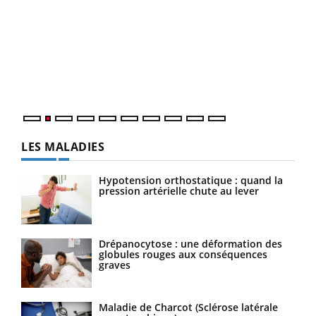
Ins
You
par
En 2
ento
parf
LES MALADIES
Hypotension orthostatique : quand la
pression artérielle chute au lever
Drépanocytose : une déformation des
globules rouges aux conséquences
graves
Maladie de Charcot (Sclérose latérale