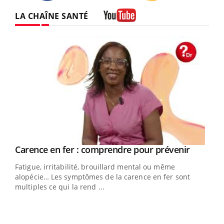
Twitter
Facebook
Instagram
LA CHAÎNE SANTÉ
Youtube
Youtube
a
Carence en fer : comprendre pour prévenir
Youtube
Fatigue, irritabilité, brouillard mental ou même
s non
alopécie… Les symptômes de la carence en fer sont
multiples ce qui la rend ...