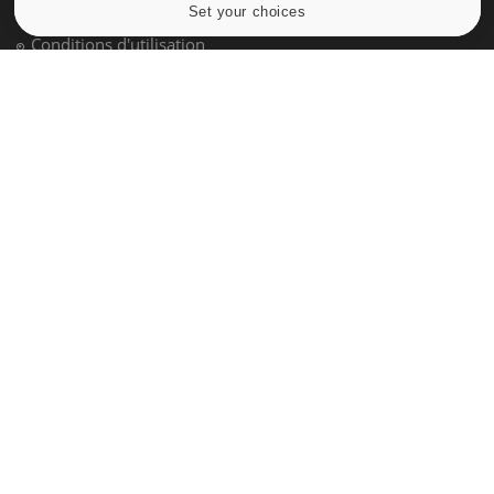
Qui sommes-nous
Set your choices
Cookies settings
Conditions d'utilisation
Plan du site
Mentions Légales
Nous contacter
NEWSLETTER
Recevez toutes les semaines les meilleures infos santé
S'INSCRIRE
Pourquoi Docteur
Tous droits réservés, 2026