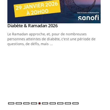
Youtube
Diabète & Ramadan 2026
Youtube
Le Ramadan approche, et, pour de nombreuses
vie !
personnes atteintes de diabète, c'est une période de
…
questions, de défis, mais ...
Un 
You
à l
Un é
mati
numé